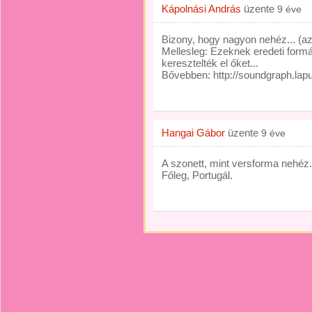
Kápolnási András
üzente
9 éve
Bizony, hogy nagyon nehéz... (
Mellesleg: Ezeknek eredeti formá
keresztelték el őket...
Bővebben: http://soundgraph.la
Hangai Gábor
üzente
9 éve
A szonett, mint versforma nehéz.
Főleg, Portugál.