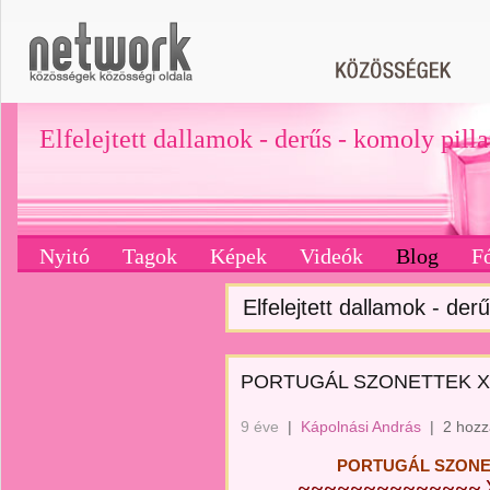
Elfelejtett dallamok - derűs - komoly pill
Nyitó
Tagok
Képek
Videók
Blog
F
Elfelejtett dallamok - derű
PORTUGÁL SZONETTEK XI. 
9 éve
|
Kápolnási András
|
2 hozz
PORTUGÁL SZONE
~~~~~~~~~~~~~~