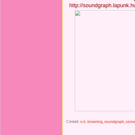
http://soundgraph.lapunk.
Címkék:
e.b. browning
soundgraph
szone