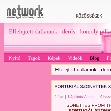
Elfelejtett dallamok - derűs - komoly pill
Nyitó
Tagok
Képek
Videók
Blog
F
Elfelejtett dallamok - derű
PORTUGÁL SZONETTEK XIV
9 éve
|
Kápolnási András
|
0 hozz
SONETTES FROM THE
PORTUGÁL SZONETTE