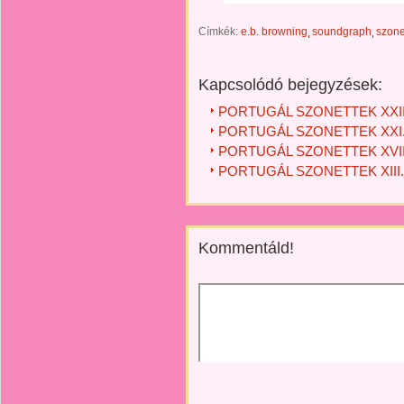
Címkék:
e.b. browning
soundgraph
szone
Kapcsolódó bejegyzések:
PORTUGÁL SZONETTEK XXIII.
PORTUGÁL SZONETTEK XXI. -
PORTUGÁL SZONETTEK XVII. -
PORTUGÁL SZONETTEK XIII. -
Kommentáld!