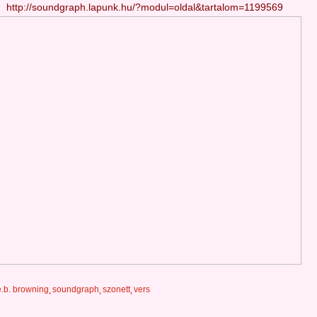
http://soundgraph.lapunk.hu/?modul=oldal&tartalom=1199569
e.b. browning
soundgraph
szonett
vers