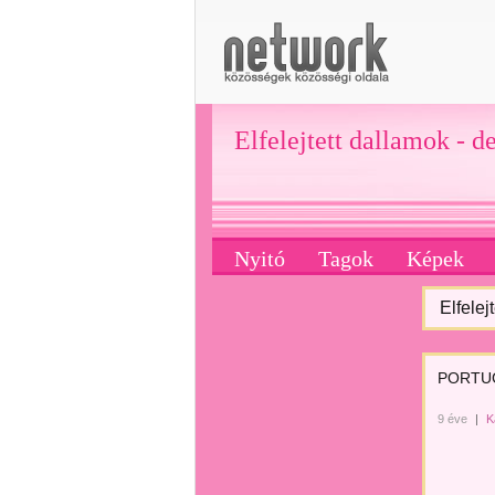
Elfelejtett dallamok - d
Nyitó
Tagok
Képek
Elfelej
PORTUG
9 éve
|
K