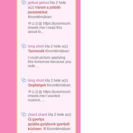
getout getout
írta
2 hete
a(z)
Várom a jobbító
javaslatokat.
fórumtémában:
주소모음 https://jusomoum.
imweb.me/ I read this
aloud to...
long short
írta
2 hete
a(z)
Tanmesék
fórumtémában:
I could picture applying
this tomorrow because you
note ...
long short
írta
2 hete
a(z)
Segítségek
fórumtémában:
주소모음 https://jusomoum.
imweb.me/ I wanted
nuance, ...
zhard zhard
írta
2 hete
a(z)
Új gyertya
gyújtás,gyújtsunk gyertyát
közösen .!!!
fórumtémában: