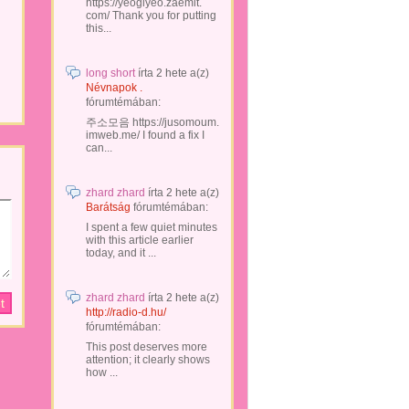
https://yeogiyeo.zaemit.
com/ Thank you for putting
this...
long short
írta
2 hete
a(z)
Névnapok .
fórumtémában:
주소모음 https://jusomoum.
imweb.me/ I found a fix I
can...
zhard zhard
írta
2 hete
a(z)
Barátság
fórumtémában:
I spent a few quiet minutes
with this article earlier
today, and it ...
zhard zhard
írta
2 hete
a(z)
http://radio-d.hu/
fórumtémában:
This post deserves more
attention; it clearly shows
how ...