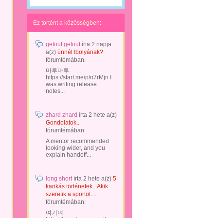
Ez történt a közösségben:
getout getout
írta
2 napja
a(z)
ünnél Ibolyának?
fórumtémában:
마루마루
https://start.me/p/n7rMjn I
was writing release
notes...
zhard zhard
írta
2 hete
a(z)
Gondolatok..
fórumtémában:
A mentor recommended
looking wider, and you
explain handoff...
long short
írta
2 hete
a(z)
5
karikás történetek...Akik
szeretik a sportot....
fórumtémában:
여기여