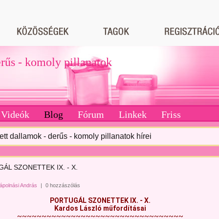
erűs - komoly pillanatok
Videók
Blog
Fórum
Linkek
Friss
tett dallamok - derűs - komoly pillanatok hírei
ÁL SZONETTEK IX. - X.
ápolnási András
|
0 hozzászólás
PORTUGÁL SZONETTEK
IX. - X.
Kardos László műfordításai
~~~~~~~~~~~~~~~~~~~~~~~~~~~~~~~~~~