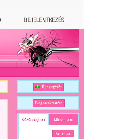
Új bejegyzés
Blog szerkesztése
Közösségben
Mindenben