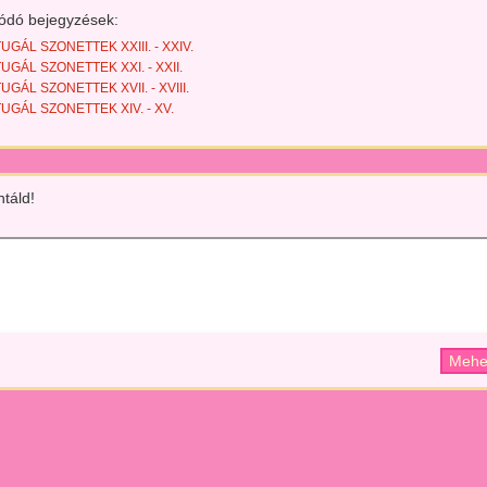
ódó bejegyzések:
GÁL SZONETTEK XXIII. - XXIV.
GÁL SZONETTEK XXI. - XXII.
GÁL SZONETTEK XVII. - XVIII.
GÁL SZONETTEK XIV. - XV.
táld!