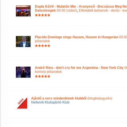
Dupla KáVé - Mulatós Mix - Aranyeső - Bocsássa Meg Ne
Dalszövegek
00:00 (videó)
,
Elfelejtett dallamok - derűs - k
Placido Domingo sings Hazam, Hazam in Hungarian
00:00
pillanatok
André Rieu - don't cry for me Argentina - New York City
00
komoly pillanatok
Ajánló a vers mindenkinek klubból
(blogbejegyzés)
Network Klubajánló Klub