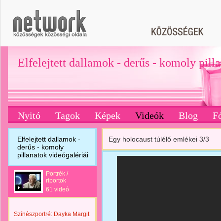
Elfelejtett dallamok - derűs - komoly pill
Nyitó
Tagok
Képek
Videók
Blog
F
Elfelejtett dallamok -
Egy holocaust túlélő emlékei 3/3
derűs - komoly
pillanatok videógalériái
Portrék /
riportok
61 videó
Színészportré: Dayka Margit