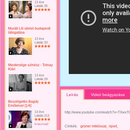
13 éve
Látták:35
Muráti Lili utolsó budapesti
látogatása
13 éve
Látták:33
Mestersége színész - Tolnay
Klári
13 éve
Látták:29
Leírás
Videó beágyazása
Beszélgetés Bagdy
Emőkével [1/4]
13 éve
http://www.youtube.com/watch?v=TXwxTC
Látták:213
krasznai2
Címkék:
grüner miklóssal
riport