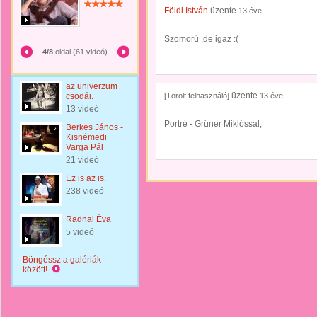
Földi István
üzente
13 éve
Szomorú ,de igaz :(
4/8
oldal (61 videó)
az univerzum
üzente
csodái.
[Törölt felhasználó]
13 éve
13 videó
Portré - Grüner Miklóssal,
Berkes János -
Kisnémedi
Varga Pál
21 videó
Ez is az is.
238 videó
Radnai Éva
5 videó
Böngéssz a galériák
között!