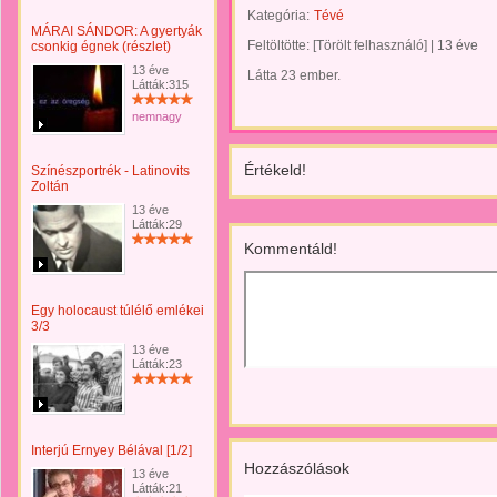
Kategória:
Tévé
MÁRAI SÁNDOR: A gyertyák
Feltöltötte:
[Törölt felhasználó]
|
13 éve
csonkig égnek (részlet)
13 éve
Látta 23 ember.
Látták:315
nemnagy
Értékeld!
Színészportrék - Latinovits
Zoltán
13 éve
Látták:29
Kommentáld!
Egy holocaust túlélő emlékei
3/3
13 éve
Látták:23
Interjú Ernyey Bélával [1/2]
Hozzászólások
13 éve
Látták:21