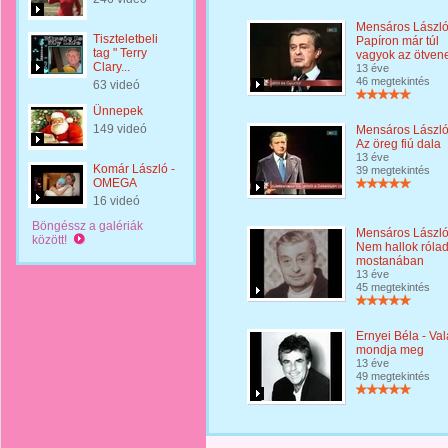
Mensáros László
Tiszteletbeli
Papíron már túl
tag " Terry
vagyok az ötven
Clary...
13 éve
46 megtekintés
63 videó
Ünnepek
149 videó
Mensáros László
Az öreg fiú dala
13 éve
Komár László -
39 megtekintés
OMEGA
16 videó
Böngéssz a galériák
Mensáros László
között!
Nem hallok róla
mostanában
13 éve
45 megtekintés
Ernyei Béla - Val
mondja meg
13 éve
49 megtekintés