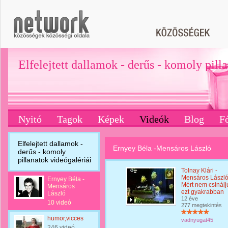
Elfelejtett dallamok - derűs - komoly pill
Nyitó
Tagok
Képek
Videók
Blog
F
Elfelejtett dallamok -
Ernyey Béla -Mensáros László
derűs - komoly
pillanatok videógalériái
Tolnay Klári -
Mensáros László
Ernyey Béla -
Mért nem csinálj
Mensáros
ezt gyakrabban
László
12 éve
10 videó
277 megtekintés
humor,vicces
vadnyugat45
246 videó