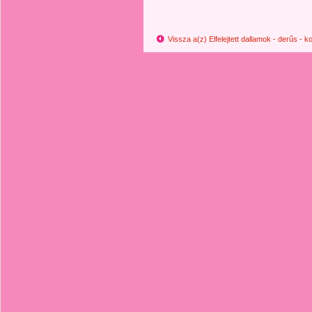
Vissza a(z) Elfelejtett dallamok - derűs -