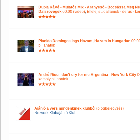
Dupla KáVé - Mulatós Mix - Aranyeső - Bocsássa Meg Ne
Dalszövegek
00:00 (videó)
,
Elfelejtett dallamok - derűs - k
Placido Domingo sings Hazam, Hazam in Hungarian
00:00
pillanatok
André Rieu - don't cry for me Argentina - New York City
00
komoly pillanatok
Ajánló a vers mindenkinek klubból
(blogbejegyzés)
Network Klubajánló Klub