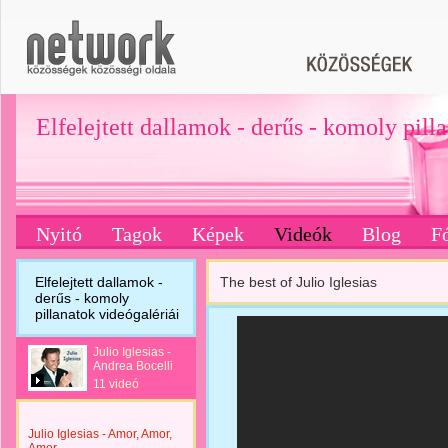
Elfelejtett dallamok - derűs - komoly pill
Nyitó
Tagok
Képek
Videók
Blog
F
Elfelejtett dallamok -
The best of Julio Iglesias
derűs - komoly
pillanatok videógalériái
Julio Iglesias -
Andrea Bocelli
11 videó
Julio Iglesias - Amor, Amor,