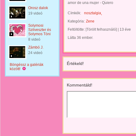
amor de una mujer - Quiero
Orosz dalok
Címkék:
nosztalgia
19 videó
Kategória:
Zene
Solymosi
Feltöltötte:
[Törölt felhasználó]
|
13 éve
Szilveszter és
Solymos Tóni
Látta 36 ember.
8 videó
Zámbó J.
24 videó
Értékeld!
Böngéssz a galériák
között!
Kommentáld!