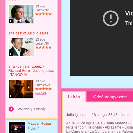
Amor
13 éve
Látták:32
The best of Julio Iglesias
13 éve
Látták:36
Yira - Jennifer Lopez -
Richard Gere - Julio Iglesias
- TANGO.flv
13 éve
Látták:524
kolok89
Leírás
Videó beágyazása
2/2
oldal (11 videó)
Julio Iglesias ... 18 songs, 65:46 minutes .
...
Agua Dulce Agua Sala - Baila Morena - Cra
Magyar Rózsa
Ni te tengo ni te olvido - Abrazame - Cosa
6 videó
La Carretera - La Cumparsita - La Paloma