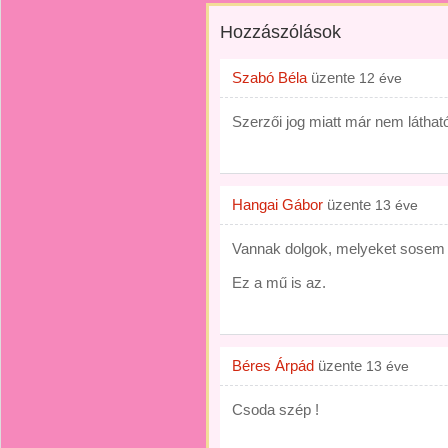
Hozzászólások
Szabó Béla
üzente
12 éve
Szerzői jog miatt már nem láthat
Hangai Gábor
üzente
13 éve
Vannak dolgok, melyeket sosem f
Ez a mű is az.
Béres Árpád
üzente
13 éve
Csoda szép !