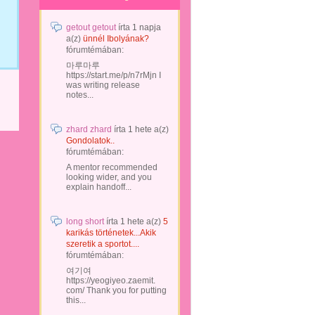
getout getout
írta
1 napja
a(z)
ünnél Ibolyának?
fórumtémában:
마루마루
https://start.me/p/n7rMjn I
was writing release
notes...
zhard zhard
írta
1 hete
a(z)
Gondolatok..
fórumtémában:
A mentor recommended
looking wider, and you
explain handoff...
long short
írta
1 hete
a(z)
5
karikás történetek...Akik
szeretik a sportot....
fórumtémában:
여기여
https://yeogiyeo.zaemit.
com/ Thank you for putting
this...