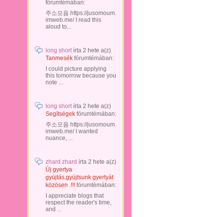
fórumtémában:
주소모음 https://jusomoum.
imweb.me/ I read this
aloud to...
long short
írta
2 hete
a(z)
Tanmesék
fórumtémában:
I could picture applying
this tomorrow because you
note ...
long short
írta
2 hete
a(z)
Segítségek
fórumtémában:
주소모음 https://jusomoum.
imweb.me/ I wanted
nuance, ...
zhard zhard
írta
2 hete
a(z)
Új gyertya
gyújtás,gyújtsunk gyertyát
közösen .!!!
fórumtémában:
I appreciate blogs that
respect the reader's time,
and ...