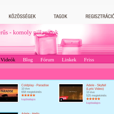
erűs - komoly pillanatok
Videók
Blog
Fórum
Linkek
Friss
Coldplay - Paradise
Adele - Skyfall
10 éve
(Lyric Video)
658 megtekintés
10 éve
525 megtekintés
kapbiailajos
kapbiailajos
Adele - Hello