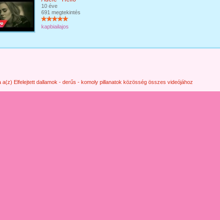
10 éve
691 megtekintés
kapbiailajos
 a(z) Elfelejtett dallamok - derűs - komoly pillanatok közösség összes videójához