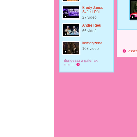
Brody János -
Szécsi Pál
27 videó
Andre Rieu
66 videó
komolyzene
108 videó
Vissza
Böngéssz a galériák
között!