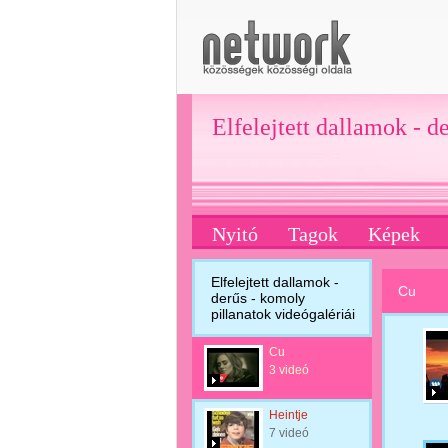
Elfelejtett dallamok - d
Nyitó
Tagok
Képek
Elfelejtett dallamok -
Cu
derűs - komoly
pillanatok videógalériái
Cu
3 videó
Heintje
7 videó