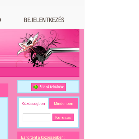
Videó feltöltése
Közösségben
Mindenben
Ez történt a közösségben: