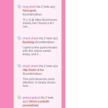
long short
írta
2 hete
a(z)
Névnapok .
fórumtémában:
주소모음 https://jusomoum.
imweb.me/ I found a fix I
can...
zhard zhard
írta
2 hete
a(z)
Barátság
fórumtémában:
I spent a few quiet minutes
with this article earlier
today, and it ...
zhard zhard
írta
2 hete
a(z)
http://radio-d.hu/
fórumtémában:
This post deserves more
attention; it clearly shows
how ...
getout getout
írta
2 hete
a(z)
Várom a jobbító
javaslatokat.