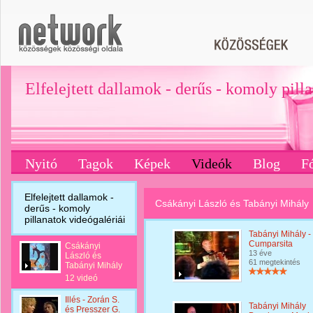
Elfelejtett dallamok - derűs - komoly pill
Nyitó
Tagok
Képek
Videók
Blog
F
Elfelejtett dallamok -
Csákányi László és Tabányi Mihály
derűs - komoly
pillanatok videógalériái
Tabányi Mihály -
Cumparsita
Csákányi
13 éve
László és
61 megtekintés
Tabányi Mihály
12 videó
Illés - Zorán S.
Tabányi Mihály
és Presszer G.