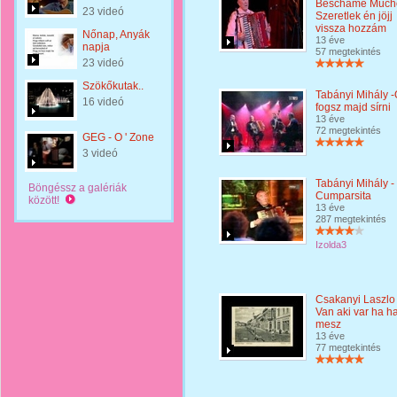
Beschame Mucho
23 videó
Szeretlek én jöjj
vissza hozzám
Nőnap, Anyák
13 éve
napja
57 megtekintés
23 videó
Szökőkutak..
Tabányi Mihály -
16 videó
fogsz majd sírni
13 éve
72 megtekintés
GEG - O ' Zone
3 videó
Tabányi Mihály -
Böngéssz a galériák
Cumparsita
között!
13 éve
287 megtekintés
Izolda3
Csakanyi Laszlo 
Van aki var ha h
mesz
13 éve
77 megtekintés