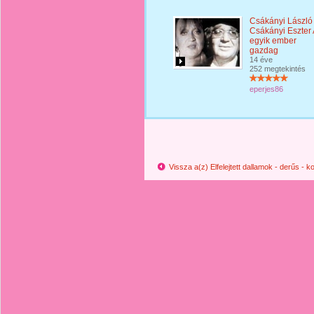
Csákányi László
Csákányi Eszter
egyik ember
gazdag
14 éve
252 megtekintés
eperjes86
Vissza a(z) Elfelejtett dallamok - derűs -