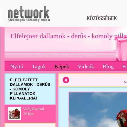
Elfelejtett dallamok - derűs - komoly pill
Nyitó
Tagok
Képek
Videók
Blog
F
ELFELEJTETT
Di
DALLAMOK - DERŰS
- KOMOLY
PILLANATOK
KÉPGALÉRIÁI
Virágfesztivál...
20 kép