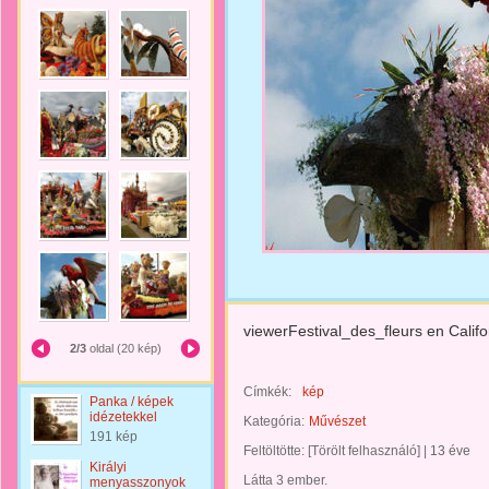
viewerFestival_des_fleurs en Califo
2/3
oldal (20 kép)
Címkék:
kép
Panka / képek
idézetekkel
Kategória:
Művészet
191 kép
Feltöltötte:
[Törölt felhasználó]
|
13 éve
Királyi
Látta 3 ember.
menyasszonyok