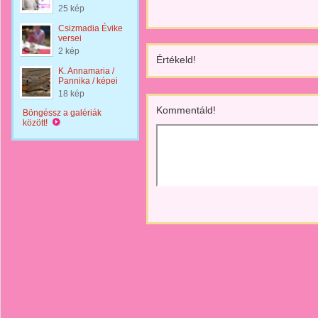
25 kép
Csizmadia Évike
versei
2 kép
Értékeld!
K. Annamaria /
Pannika / képei
18 kép
Kommentáld!
Böngéssz a galériák
között!