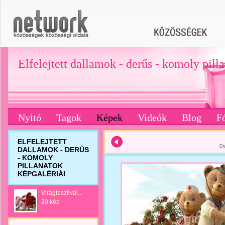
Elfelejtett dallamok - derűs - komoly pill
Nyitó
Tagok
Képek
Videók
Blog
F
ELFELEJTETT
Di
DALLAMOK - DERŰS
- KOMOLY
PILLANATOK
KÉPGALÉRIÁI
Virágfesztivál...
20 kép