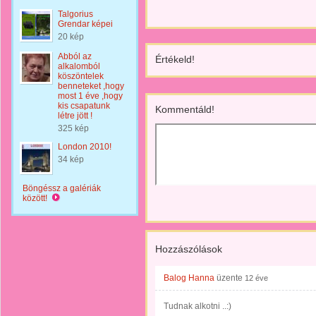
Talgorius
Grendar képei
20 kép
Abból az
Értékeld!
alkalomból
köszöntelek
benneteket ,hogy
most 1 éve ,hogy
kis csapatunk
Kommentáld!
létre jött !
325 kép
London 2010!
34 kép
Böngéssz a galériák
között!
Hozzászólások
Balog Hanna
üzente
12 éve
Tudnak alkotni ..:)