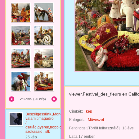
viewer.Festival_des_fleurs en Calif
2/3
oldal (20 kép)
Címkék:
kép
Beszélgessünk.,Mondj
valamit magadról
Kategória:
Művészet
/
család,gyerek,hobbid,jó,rossz
Feltöltötte:
[Törölt felhasználó]
|
13 éve
szokásaid...stb
Látta 17 ember.
25 kép