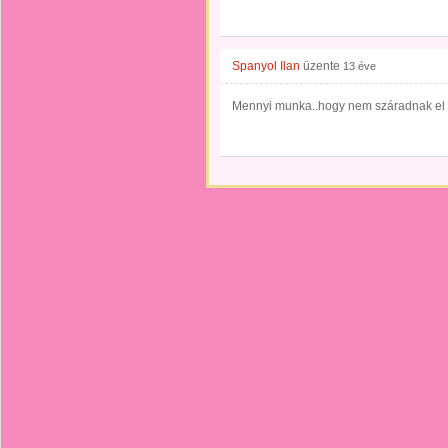
Spanyol Ilan
üzente
13 éve
Mennyi munka..hogy nem száradnak el a