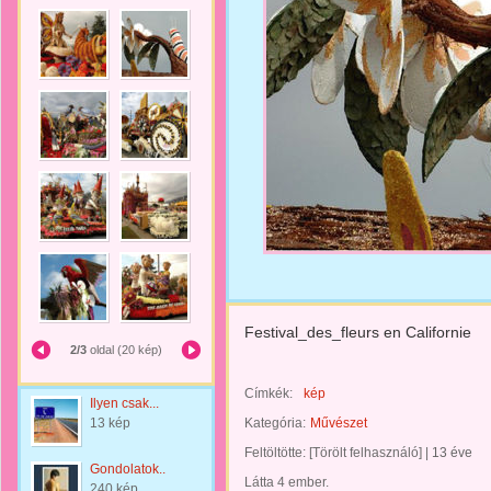
Festival_des_fleurs en Californie
2/3
oldal (20 kép)
Címkék:
kép
Ilyen csak...
13 kép
Kategória:
Művészet
Feltöltötte:
[Törölt felhasználó]
|
13 éve
Gondolatok..
Látta 4 ember.
240 kép