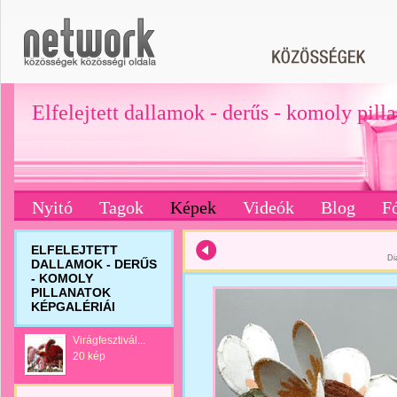
Elfelejtett dallamok - derűs - komoly pill
Nyitó
Tagok
Képek
Videók
Blog
F
ELFELEJTETT
Di
DALLAMOK - DERŰS
- KOMOLY
PILLANATOK
KÉPGALÉRIÁI
Virágfesztivál...
20 kép