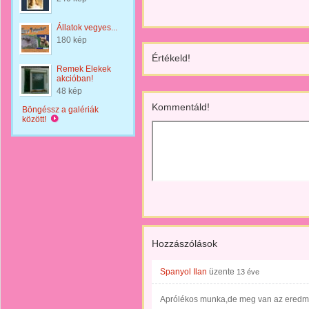
Állatok vegyes...
180 kép
Értékeld!
Remek Elekek
akcióban!
48 kép
Kommentáld!
Böngéssz a galériák
között!
Hozzászólások
Spanyol Ilan
üzente
13 éve
Aprólékos munka,de meg van az eredm