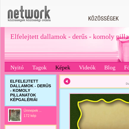
Elfelejtett dallamok - derűs - komoly pill
Nyitó
Tagok
Képek
Videók
Blog
F
ELFELEJTETT
Di
DALLAMOK - DERŰS
- KOMOLY
PILLANATOK
KÉPGALÉRIÁI
Ünnepek ...
172 kép