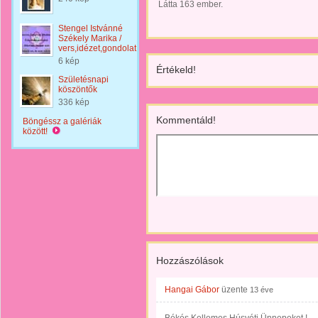
Látta 163 ember.
Stengel Istvánné
Székely Marika /
vers,idézet,gondolat
6 kép
Értékeld!
Születésnapi
köszöntők
336 kép
Kommentáld!
Böngéssz a galériák
között!
Hozzászólások
Hangai Gábor
üzente
13 éve