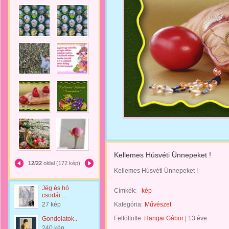
Kellemes Húsvéti Ünnepeket !
12/22
oldal (172 kép)
Kellemes Húsvéti Ünnepeket !
Jég és hó
Címkék:
kép
csodái....
27 kép
Kategória:
Művészet
Feltöltötte:
Hangai Gábor
|
13 éve
Gondolatok..
240 kép