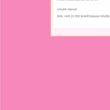
csináld utánuk!
több, mint 10 000 festett tojással díszíti