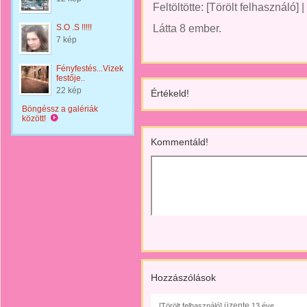
Feltöltötte:
[Törölt felhasználó]
|
S.O .S !!!!!
Látta 8 ember.
7 kép
Fényfestés...Vizek
festője..
22 kép
Értékeld!
Böngéssz a galériák
között!
Kommentáld!
Hozzászólások
üzente
[Törölt felhasználó]
13 éve