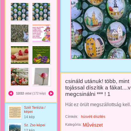
csináld utánuk! több, mint 
tojással díszítik a fákat..
megcsinálni *** ! 1
12/22
oldal (172 kép)
Hát ez örült megszállottság kell.
Szél Terézia /
képei
Címkék:
húsvéti díszítés
14 kép
Kategória:
Művészet
Sz. Zso képei
12 kép