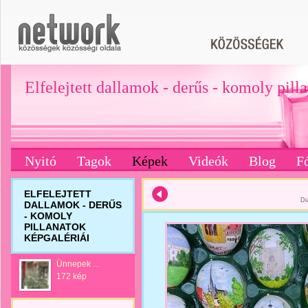
Elfelejtett dallamok - derűs - komoly pill
Nyitó
Tagok
Képek
Videók
Blog
F
ELFELEJTETT
Di
DALLAMOK - DERŰS
- KOMOLY
PILLANATOK
KÉPGALÉRIÁI
Ünnepek ...
172 kép