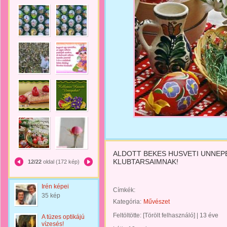
ALDOTT BEKES HUSVETI UNNEP
KLUBTARSAIMNAK!
12/22
oldal (172 kép)
Irén képei
Címkék:
35 kép
Kategória:
Művészet
Feltöltötte:
[Törölt felhasználó]
|
13 éve
A tüzes optikájú
vízesés!