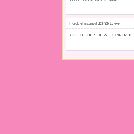
üzente
[Törölt felhasználó]
13 éve
ALDOTT BEKES HUSVETI UNNEPEKE