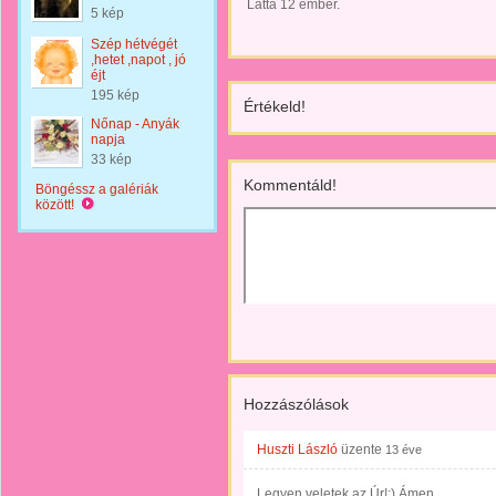
Látta 12 ember.
5 kép
Szép hétvégét
,hetet ,napot , jó
éjt
195 kép
Értékeld!
Nőnap - Anyák
napja
33 kép
Kommentáld!
Böngéssz a galériák
között!
Hozzászólások
Huszti László
üzente
13 éve
Legyen veletek az Úr!:) Ámen