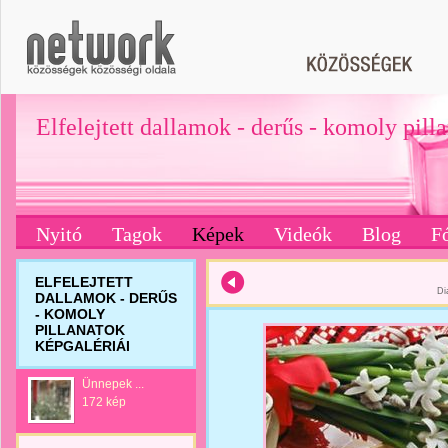
Elfelejtett dallamok - derűs - komoly pill
Nyitó
Tagok
Képek
Videók
Blog
F
ELFELEJTETT
Di
DALLAMOK - DERŰS
- KOMOLY
PILLANATOK
KÉPGALÉRIÁI
Ünnepek ...
172 kép