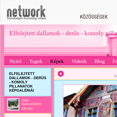
Elfelejtett dallamok - derűs - komoly pill
Nyitó
Tagok
Képek
Videók
Blog
F
ELFELEJTETT
Di
DALLAMOK - DERŰS
- KOMOLY
PILLANATOK
KÉPGALÉRIÁI
Szép
tájak,épűletek
299 kép