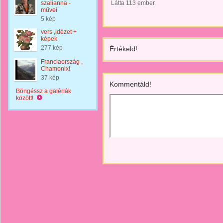
szalianna -
Látta 113 ember.
művei
5 kép
vers ,idézet +
képek
277 kép
Értékeld!
Franciaország ,
Chamonix!
37 kép
Kommentáld!
Böngéssz a galériák
között!