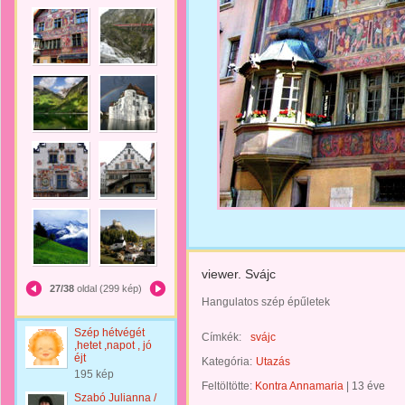
viewer. Svájc
27/38
oldal (299 kép)
Hangulatos szép épűletek
Szép hétvégét
Címkék:
svájc
,hetet ,napot , jó
éjt
Kategória:
Utazás
195 kép
Feltöltötte:
Kontra Annamaria
|
13 éve
Szabó Julianna /