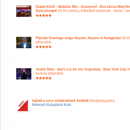
Dupla KáVé - Mulatós Mix - Aranyeső - Bocsássa Meg Ne
Dalszövegek
00:00 (videó)
,
Elfelejtett dallamok - derűs - k
Placido Domingo sings Hazam, Hazam in Hungarian
00:00
pillanatok
André Rieu - don't cry for me Argentina - New York City
00
komoly pillanatok
Ajánló a vers mindenkinek klubból
(blogbejegyzés)
Network Klubajánló Klub