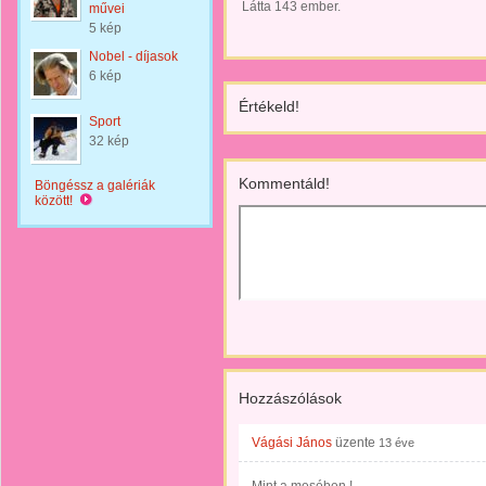
Látta 143 ember.
művei
5 kép
Nobel - díjasok
6 kép
Értékeld!
Sport
32 kép
Kommentáld!
Böngéssz a galériák
között!
Hozzászólások
Vágási János
üzente
13 éve