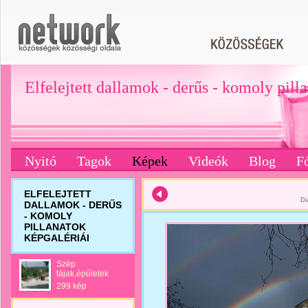
Elfelejtett dallamok - derűs - komoly pill
Nyitó
Tagok
Képek
Videók
Blog
F
ELFELEJTETT
Di
DALLAMOK - DERŰS
- KOMOLY
PILLANATOK
KÉPGALÉRIÁI
Szép
tájak,épűletek
299 kép