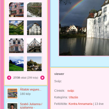
viewer
27/38
oldal (299 kép)
Svájc
Állatok vegyes...
Címkék:
svájc
180 kép
Kategória:
Utazás
Feltöltötte:
Kontra Annamaria
|
13 éve
Szabó Julianna /
szalianna -