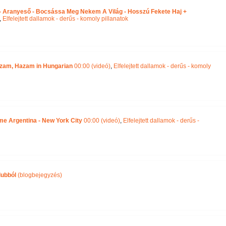
 - Aranyeső - Bocsássa Meg Nekem A Világ - Hosszú Fekete Haj +
,
Elfelejtett dallamok - derűs - komoly pillanatok
zam, Hazam in Hungarian
00:00 (videó)
,
Elfelejtett dallamok - derűs - komoly
 me Argentina - New York City
00:00 (videó)
,
Elfelejtett dallamok - derűs -
lubból
(blogbejegyzés)