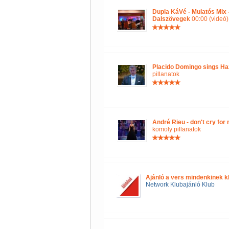
Dupla KáVé - Mulatós Mix
Dalszövegek
00:00 (videó)
Placido Domingo sings Ha
pillanatok
André Rieu - don't cry for
komoly pillanatok
Ajánló a vers mindenkinek k
Network Klubajánló Klub