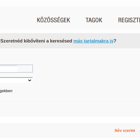
 Szeretnéd kibővíteni a keresésed
más tartalmakra is
?
égekben
Név szerint