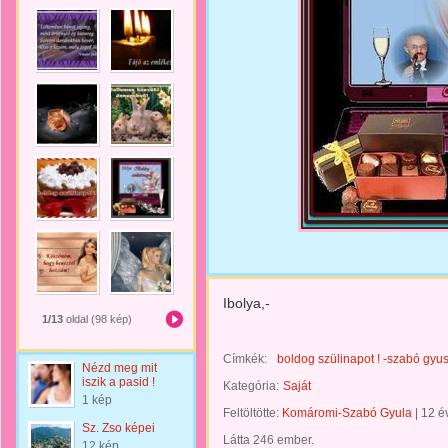
Ibolya,-
1/13
oldal (98 kép)
Címkék:
boldog szülinapot ! -szabó gyus
Nézd meg mit
iszik a pasid !
Kategória:
Saját
1 kép
Feltöltötte:
Komáromi-Szabó Gyula
|
12 é
Sz. Zso képei
Látta 246 ember.
12 kép