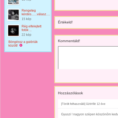
Rengeteg
kérdés.......válasz.....
15 kép
Értékeld!
Rég elfelejtett
fotók ...
22 kép
Kommentáld!
Böngéssz a galériák
között!
Hozzászólások
üzente
[Törölt felhasználó]
12 éve
Gyuszi ! nagyon szépen köszönőm kedve