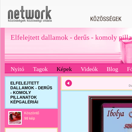
Elfelejtett dallamok - derűs - komoly pill
Nyitó
Tagok
Képek
Videók
Blog
F
ELFELEJTETT
Di
DALLAMOK - DERŰS
- KOMOLY
PILLANATOK
KÉPGALÉRIÁI
Köszöntő
98 kép