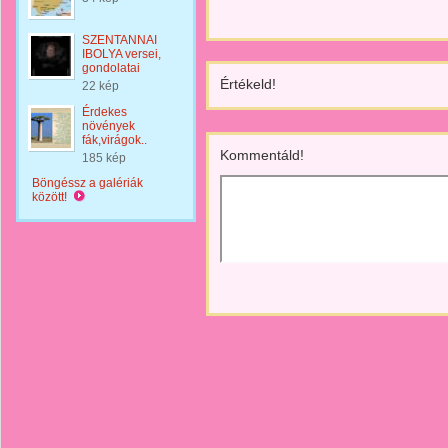
SZENTANNAI
IBOLYA versei,
gondolatai
Értékeld!
22 kép
Érdekes
növények
fák,virágok..
Kommentáld!
185 kép
Böngéssz a galériák
között!