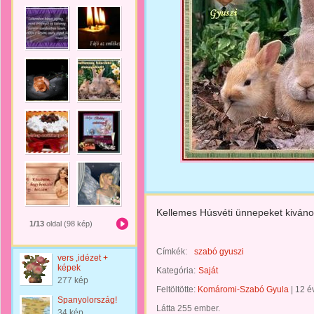
Kellemes Húsvéti ünnepeket kiván
1/13
oldal (98 kép)
Címkék:
szabó gyuszi
vers ,idézet +
képek
Kategória:
Saját
277 kép
Feltöltötte:
Komáromi-Szabó Gyula
|
12 é
Spanyolország!
Látta 255 ember.
34 kép