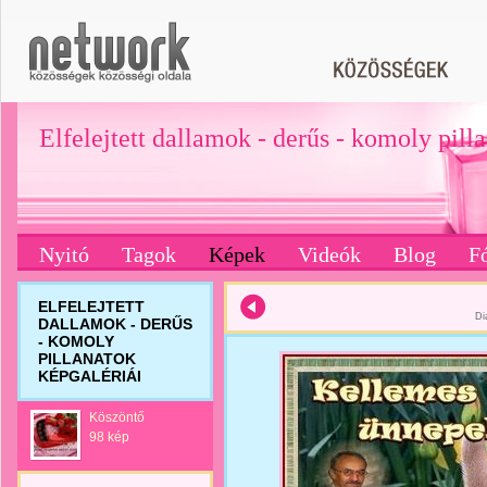
Elfelejtett dallamok - derűs - komoly pill
Nyitó
Tagok
Képek
Videók
Blog
F
ELFELEJTETT
Di
DALLAMOK - DERŰS
- KOMOLY
PILLANATOK
KÉPGALÉRIÁI
Köszöntő
98 kép