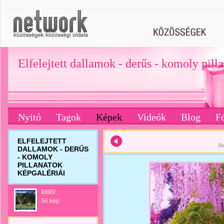
Elfelejtett dallamok - derűs - komoly pill
Nyitó
Tagok
Képek
Videók
Blog
F
ELFELEJTETT
Di
DALLAMOK - DERŰS
- KOMOLY
PILLANATOK
KÉPGALÉRIÁI
Ilditől
56 kép