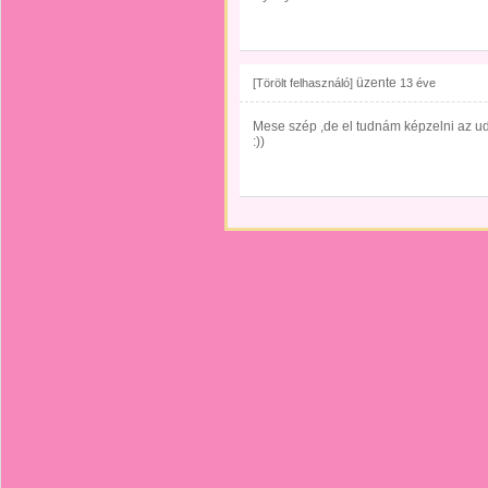
üzente
[Törölt felhasználó]
13 éve
Mese szép ,de el tudnám képzelni az ud
:))