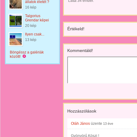
Látta 34 ember.
állatok életét ?
16 kép
Talgorius
Grendar képei
20 kép
Értékeld!
Ilyen csak...
13 kép
Kommentáld!
Böngéssz a galériák
között!
Hozzászólások
Oláh János
üzente
13 éve
Gyönyörű.Köszi !