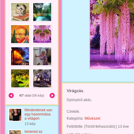
Virágzás.
4/7
oldal (56 kép)
Gyönyörű akác.
Mindenkinek van
Címkék:
egy hasonmása
a világon
Kategória:
Művészet
13 kép
Feltöltötte:
[Törölt felhasználó]
|
13 éve
Ismered az