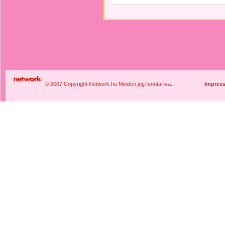
© 2007 Copyright Network.hu Minden jog fenntartva.
Impres