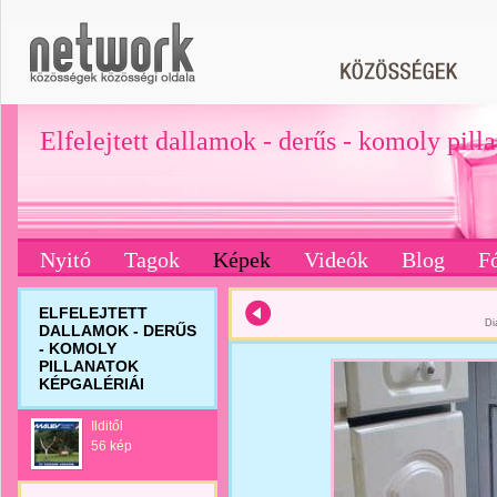
Elfelejtett dallamok - derűs - komoly pill
Nyitó
Tagok
Képek
Videók
Blog
F
ELFELEJTETT
Di
DALLAMOK - DERŰS
- KOMOLY
PILLANATOK
KÉPGALÉRIÁI
Ilditől
56 kép