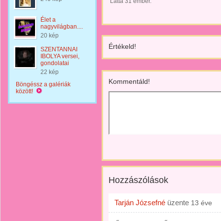
Látta 31 ember.
Élet a
nagyvilágban....
20 kép
Értékeld!
SZENTANNAI
IBOLYA versei,
gondolatai
22 kép
Kommentáld!
Böngéssz a galériák
között!
Hozzászólások
Tarján Józsefné
üzente
13 éve