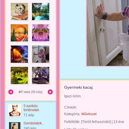
Gyermeki kacaj.
4/7
oldal (56 kép)
Igazi öröm.
5 karikás
Címkék:
történetek
Kategória:
Művészet
71 kép
Feltöltötte:
[Törölt felhasználó]
|
13 éve
Gondolatok..
240 kép