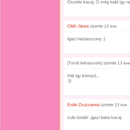
Őszinte kacaj. Ő még tudd így ne
Oláh János
üzente
13 éve
Igazi háziasszony :)
üzente
[Törölt felhasználó]
13 éve
Hát így könnyű...
:))
Erdei Zsuzsanna
üzente
13 éve
ó,de tündér ,igazi baba kacaj .