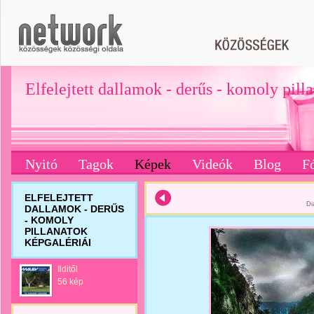
Elfelejtett dallamok - derűs - komoly pill
Nyitó
Tagok
Képek
Videók
Blog
F
ELFELEJTETT
Di
DALLAMOK - DERŰS
- KOMOLY
PILLANATOK
KÉPGALÉRIÁI
Ilditől
56 kép