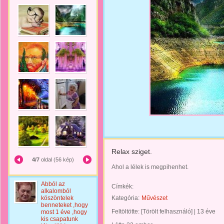
Relax sziget.
4/7
oldal (56 kép)
Ahol a lélek is megpihenhet.
Abból az
Címkék:
alkalomból
köszöntelek
Kategória:
Művészet
benneteket ,hogy
Feltöltötte:
[Törölt felhasználó]
|
13 éve
most 1 éve ,hogy
kis csapatunk