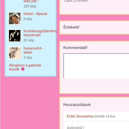
Látta 23 ember.
létre jött !
325 kép
Nobel - díjasok
6 kép
Értékeld!
Kockahasgyűjtemény
lányoknak!
61 kép
Kommentáld!
havanna54 -
képei
2 kép
Böngéssz a galériák
között!
Hozzászólások
Erdei Zsuzsanna
üzente
13 éve
Gyönyörű !