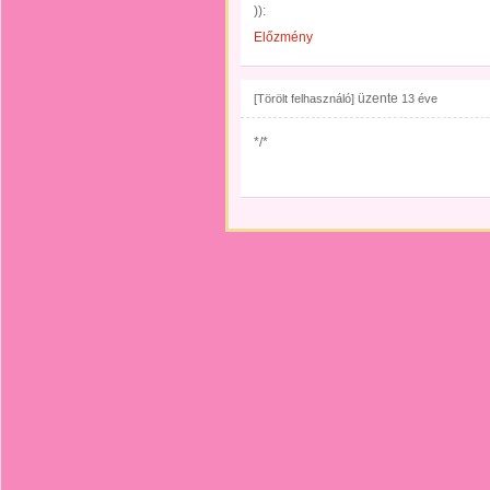
)):
Előzmény
üzente
[Törölt felhasználó]
13 éve
*/*