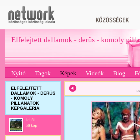
Elfelejtett dallamok - derűs - komoly pill
Nyitó
Tagok
Képek
Videók
Blog
F
ELFELEJTETT
Di
DALLAMOK - DERŰS
- KOMOLY
PILLANATOK
KÉPGALÉRIÁI
Ilditől
56 kép