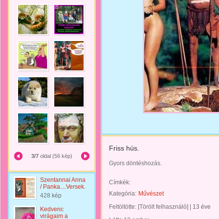
Friss hús.
3/7
oldal (56 kép)
Gyors döntéshozás.
Szentannai Anna
Címkék:
/ Panka....Versek.
Kategória:
Művészet
428 kép
Feltöltötte:
[Törölt felhasználó]
|
13 éve
Kedvenc
virágaim a