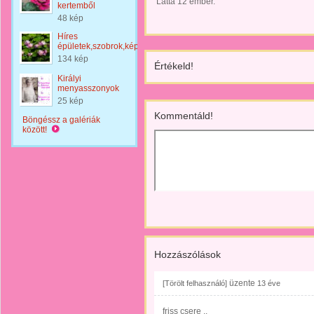
Látta 12 ember.
kertemből
48 kép
Híres
épületek,szobrok,képek
134 kép
Értékeld!
Királyi
menyasszonyok
25 kép
Kommentáld!
Böngéssz a galériák
között!
Hozzászólások
üzente
[Törölt felhasználó]
13 éve
friss csere ..