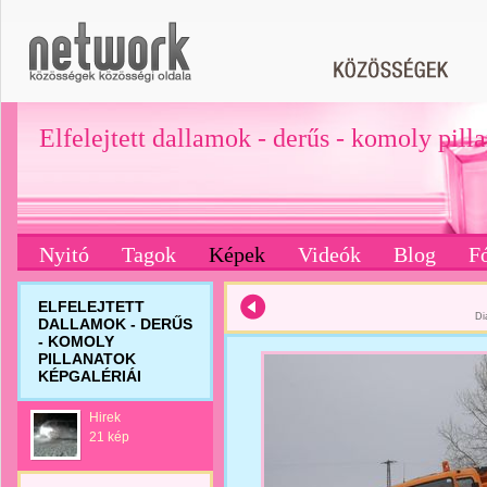
Elfelejtett dallamok - derűs - komoly pill
Nyitó
Tagok
Képek
Videók
Blog
F
ELFELEJTETT
Di
DALLAMOK - DERŰS
- KOMOLY
PILLANATOK
KÉPGALÉRIÁI
Hirek
21 kép