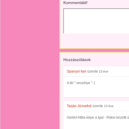
Kommentáld!
Hozzászólások
Spanyol Ilan
üzente
13 éve
A tél " veszélye " :(
Tarján Józsefné
üzente
13 éve
Gellért Attila képe a Igal - Ráksi közötti