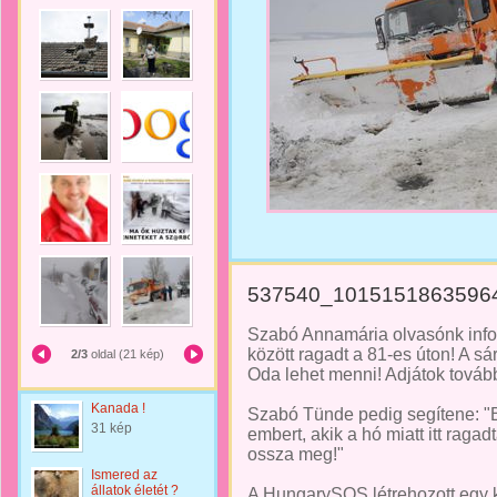
537540_1015151863596
Szabó Annamária olvasónk info
között ragadt a 81-es úton! A sá
2/3
oldal (21 kép)
Oda lehet menni! Adjátok tovább 
Kanada !
Szabó Tünde pedig segítene: "B
31 kép
embert, akik a hó miatt itt raga
ossza meg!"
Ismered az
állatok életét ?
A HungarySOS létrehozott egy k