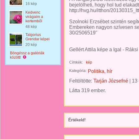
16 kép
bejelölheti, hogy hol tud elaka
http://hvg.hu/itthon/20130315_I
Kedvenc
virágaim a
kertemből
Szolnoki Erzsébet szintén segí
48 kép
Embereken nagyon szívesen segít
30/2506519"
Talgorius
Grendar képei
20 kép
Gellért Attila képe a Igal - Ráks
Böngéssz a galériák
között!
Címkék:
kép
Kategória:
Politika, hír
Feltöltötte:
Tarján Józsefné
|
13
Látta 319 ember.
Értékeld!