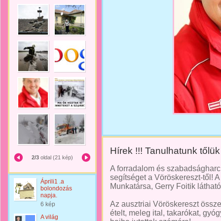
Hírek !!! Tanulhatunk tőlük 
2/3
oldal (21 kép)
A forradalom és szabadságharc
segítséget a Vöröskereszt-től! 
Áprili1 .a
Munkatársa, Gerry Foitik látható
bolondozás
napja.
Az ausztriai Vöröskereszt össz
6 kép
ételt, meleg ital, takarókat, g
A világ