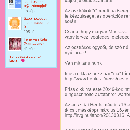
bajba jutottak számára!
leghíresebb
b@+zdmegjei!
Az osztrákok "Operett hadsereg
18 kép
felkészültségét és operációs re
Szép hétvégét
során!
,hetet ,napot , jó
éjt
Csoda, hogy magyar Munkaválla
195 kép
vagy tervezi végleges letelepe
Fehérvári Kata
(Várnagyné)
Az osztrákok egyből, és szó nél
41 kép
nyújtanak!
Böngéssz a galériák
között!
Van mit tanulnunk!
Íme a cikk az ausztriai "ma" hírp
http://www.heute.at/news/oeste
Friss cikk ma este 20:46-kor: htt
eingeschneite-autofahrer-warten
Az ausztriai Heute március 15.-
(kicsit másképp) március 16.-án!
http://hvg.hu/itthon/20130316