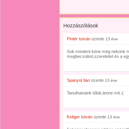
Hozzászólások
Pintér István
üzente
13 éve
Sok mindent kéne még nekünk me
megbecsülést,szeretetet és a egy
Spanyol Ilan
üzente
13 éve
Tanulhatnánk tőlük,lenne mit.:(
Keliger István
üzente
13 éve