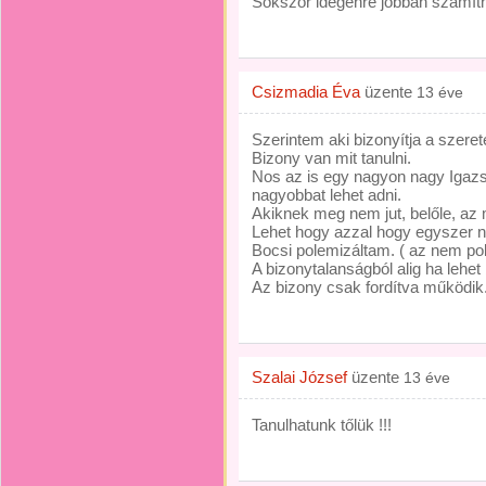
Sokszor idegenre jobban számíth
Csizmadia Éva
üzente
13 éve
Szerintem aki bizonyítja a szeret
Bizony van mit tanulni.
Nos az is egy nagyon nagy Igazsá
nagyobbat lehet adni.
Akiknek meg nem jut, belőle, az 
Lehet hogy azzal hogy egyszer ne
Bocsi polemizáltam. ( az nem polit
A bizonytalanságból alig ha lehet
Az bizony csak fordítva működik
Szalai József
üzente
13 éve
Tanulhatunk tőlük !!!