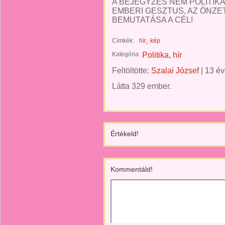
A BEJEGYZÉS NEM POLITIKA
EMBERI GESZTUS, AZ ÖNZE
BEMUTATÁSA A CÉL!
Címkék:
hír
kép
Kategória:
Politika, hír
Feltöltötte:
Szalai József
|
13 év
Látta 329 ember.
Értékeld!
Kommentáld!