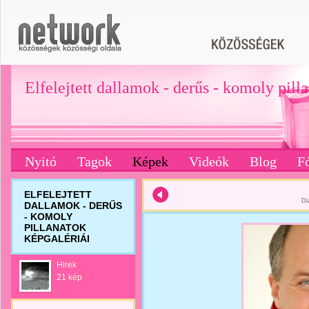
Elfelejtett dallamok - derűs - komoly pill
Nyitó
Tagok
Képek
Videók
Blog
F
ELFELEJTETT
Di
DALLAMOK - DERŰS
- KOMOLY
PILLANATOK
KÉPGALÉRIÁI
Hirek
21 kép