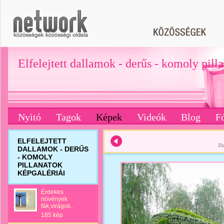
Elfelejtett dallamok - derűs - komoly pill
Nyitó
Tagok
Képek
Videók
Blog
F
ELFELEJTETT
Di
DALLAMOK - DERŰS
- KOMOLY
PILLANATOK
KÉPGALÉRIÁI
Érdekes
növények
fák,virágok..
185 kép