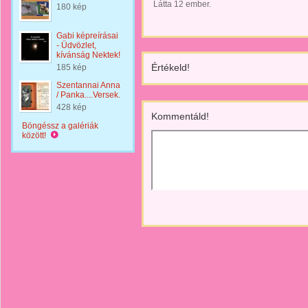
Látta 12 ember.
180 kép
Gabi képreírásai
- Üdvözlet,
kívánság Nektek!
Értékeld!
185 kép
Szentannai Anna
/ Panka....Versek.
428 kép
Kommentáld!
Böngéssz a galériák
között!