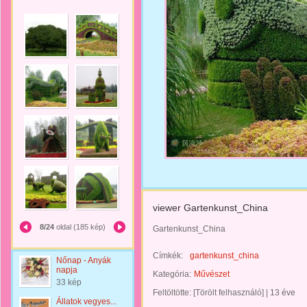
viewer Gartenkunst_China
8/24
oldal (185 kép)
Gartenkunst_China
Címkék:
gartenkunst_china
Nőnap - Anyák
napja
Kategória:
Művészet
33 kép
Feltöltötte:
[Törölt felhasználó]
|
13 éve
Állatok vegyes...