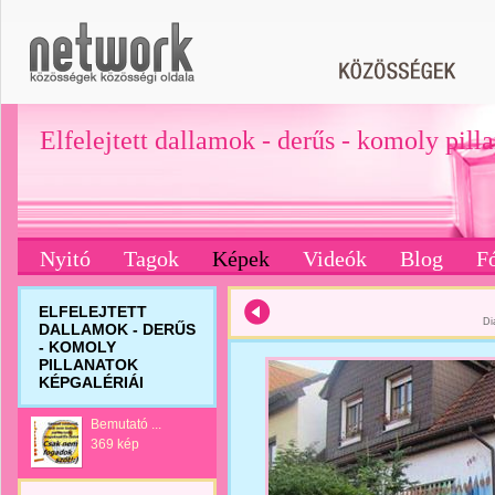
Elfelejtett dallamok - derűs - komoly pill
Nyitó
Tagok
Képek
Videók
Blog
F
ELFELEJTETT
Di
DALLAMOK - DERŰS
- KOMOLY
PILLANATOK
KÉPGALÉRIÁI
Bemutató ...
369 kép