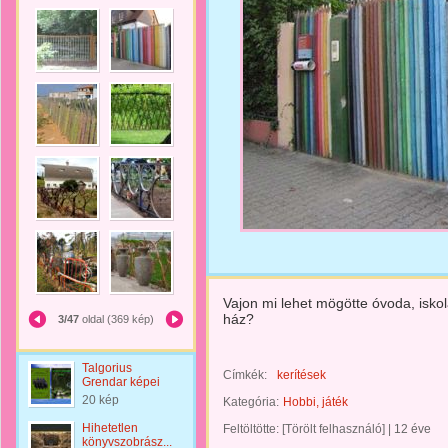
Vajon mi lehet mögötte óvoda, isko
ház?
3/47
oldal (369 kép)
Talgorius
Címkék:
kerítések
Grendar képei
20 kép
Kategória:
Hobbi, játék
Hihetetlen
Feltöltötte:
[Törölt felhasználó]
|
12 éve
könyvszobrász...