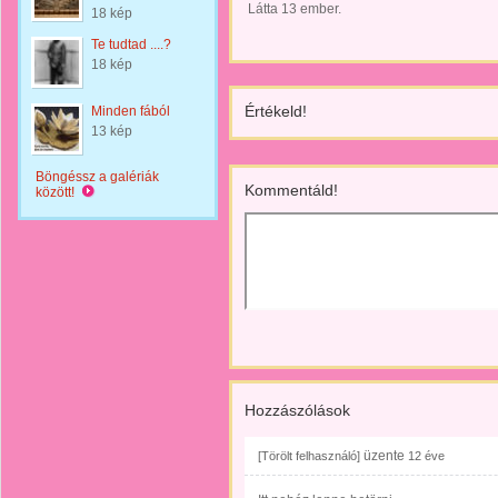
Látta 13 ember.
18 kép
Te tudtad ....?
18 kép
Értékeld!
Minden fából
13 kép
Böngéssz a galériák
Kommentáld!
között!
Hozzászólások
üzente
[Törölt felhasználó]
12 éve