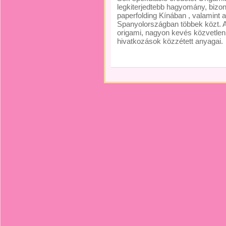
legkiterjedtebb hagyomány, bizo
paperfolding Kínában , valamin
Spanyolországban többek közt. 
origami, nagyon kevés közvetlen 
hivatkozások közzétett anyagai.