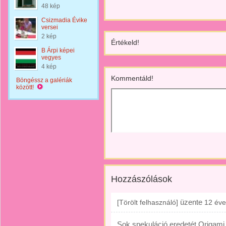
48 kép
Csizmadia Évike
versei
2 kép
Értékeld!
B Árpi képei
vegyes
4 kép
Kommentáld!
Böngéssz a galériák
között!
Hozzászólások
üzente
[Törölt felhasználó]
12 éve
Sok spekuláció eredetét Origami.