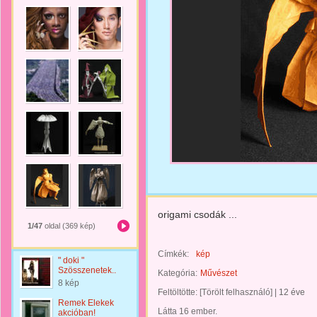
origami csodák ...
1/47
oldal (369 kép)
Címkék:
kép
" doki "
Szösszenetek..
Kategória:
Művészet
8 kép
Feltöltötte:
[Törölt felhasználó]
|
12 éve
Remek Elekek
Látta 16 ember.
akcióban!