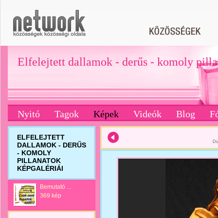
Elfelejtett dallamok - derűs - komoly pill
Nyitó
Tagok
Képek
Videók
Blog
F
ELFELEJTETT
Di
DALLAMOK - DERŰS
- KOMOLY
PILLANATOK
KÉPGALÉRIÁI
Bemutató ...
369 kép