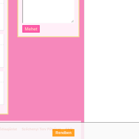
diaajánlat
Széchenyi Terv Pályázat
FAQ
Rendben