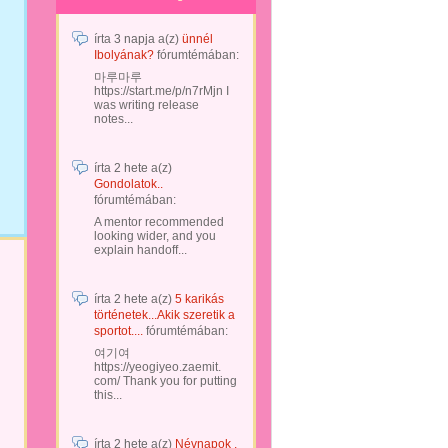
írta
3 napja
a(z)
ünnél
Ibolyának?
fórumtémában:
마루마루
https://start.me/p/n7rMjn I
was writing release
notes...
írta
2 hete
a(z)
Gondolatok..
fórumtémában:
A mentor recommended
looking wider, and you
explain handoff...
írta
2 hete
a(z)
5 karikás
történetek...Akik szeretik a
sportot....
fórumtémában:
여기여
https://yeogiyeo.zaemit.
com/ Thank you for putting
this...
írta
2 hete
a(z)
Névnapok .