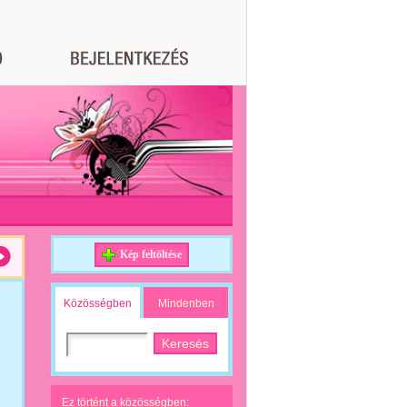
Kép feltöltése
Közösségben
Mindenben
Ez történt a közösségben: