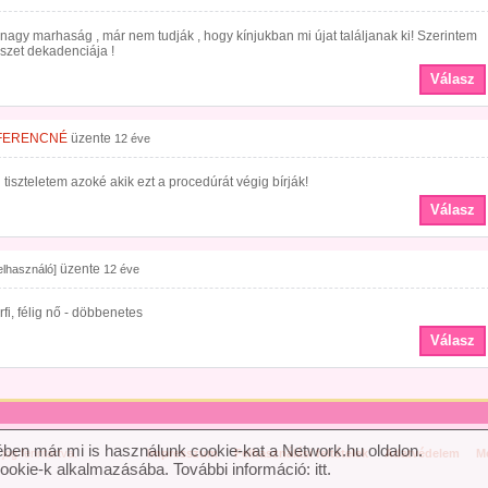
nagy marhaság , már nem tudják , hogy kínjukban mi újat találjanak ki! Szerintem
szet dekadenciája !
Válasz
FERENCNÉ
üzente
12 éve
tiszteletem azoké akik ezt a procedúrát végig bírják!
Válasz
üzente
felhasználó]
12 éve
érfi, félig nő - döbbenetes
Válasz
ben már mi is használunk cookie-kat a Network.hu oldalon.
og fenntartva.
Impresszum
Felhasználási feltételek
Adatvédelem
Mé
cookie-k alkalmazásába. További információ:
itt
.