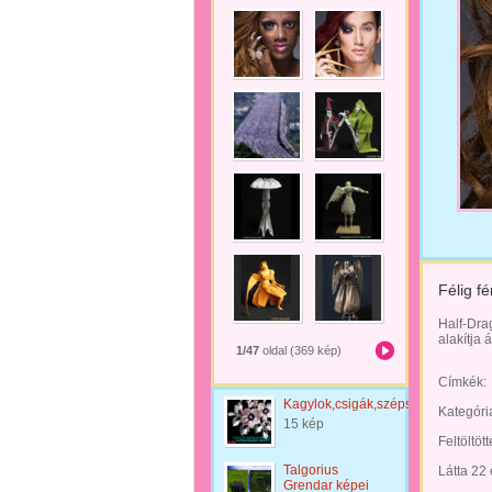
Félig fé
Half-Dra
alakítja 
1/47
oldal (369 kép)
Címkék:
Kagylok,csigák,szépsége...
Kategóri
15 kép
Feltöltöt
Talgorius
Látta 22
Grendar képei