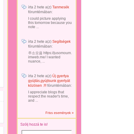
írta
2 hete
a(z)
Tanmesék
fórumtémában:
I could picture applying
this tomorrow because you
note ...
írta
2 hete
a(z)
Segítségek
fórumtémában:
주소모음 https://jusomoum.
imweb.me/ I wanted
nuance, ...
írta
2 hete
a(z)
Új gyertya
gyújtás,gyújtsunk gyertyát
közösen .!!!
fórumtémában:
I appreciate blogs that
respect the reader's time,
and ...
Friss események »
Szólj hozzá te is!