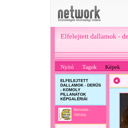
Elfelejtett dallamok - d
Nyitó
Tagok
Képek
ELFELEJTETT
DALLAMOK - DERŰS
- KOMOLY
PILLANATOK
KÉPGALÉRIÁI
Bemutató ...
369 kép