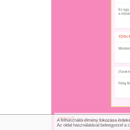
Ez egy 
a művé
TÓTH 
Minden 
[Törölt 
Félig f
A felhasználói élmény fokozása érdeké
© 2007 Copyright Network.hu Minden j
Az oldal használatával beleegyezel a 