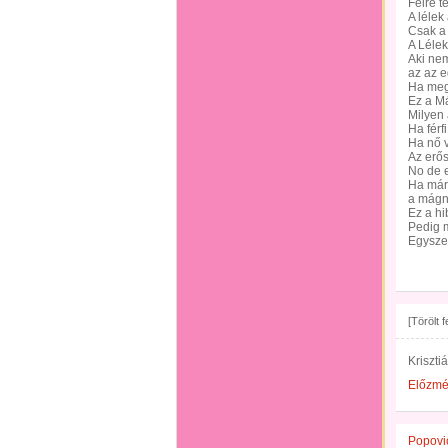
Félre t
A lélek
Csak a 
A Lélek
Aki nem
az az e
Ha meg 
Ez a Má
Milyen
Ha férf
Ha nő v
Az erős
No de e
Ha már 
a mágn
Ez a hi
Pedig 
Egysze
[Törölt 
Kriszti
Előzm
Popovic