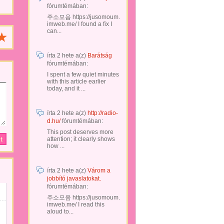
fórumtémában:
주소모음 https://jusomoum.
imweb.me/ I found a fix I
can...
írta
2 hete
a(z)
Barátság
fórumtémában:
I spent a few quiet minutes
with this article earlier
today, and it ...
írta
2 hete
a(z)
http://radio-
d.hu/
fórumtémában:
This post deserves more
attention; it clearly shows
how ...
írta
2 hete
a(z)
Várom a
jobbító javaslatokat.
fórumtémában:
주소모음 https://jusomoum.
imweb.me/ I read this
aloud to...