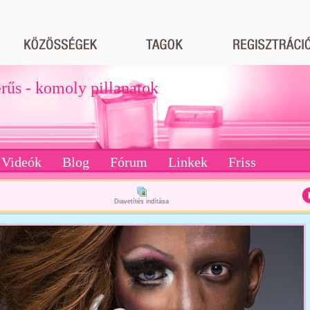
erűs - komoly pillanatok
Videók
Blog
Fórum
Linkek
Friss
Diavetítés indítása