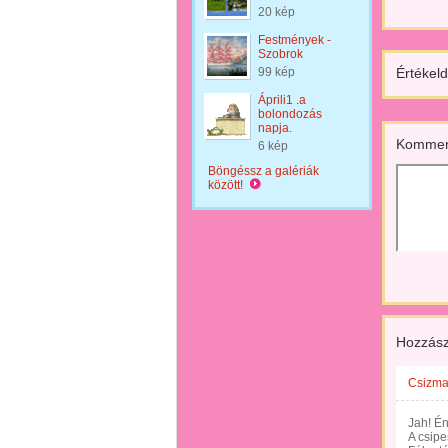
20 kép
Festmények -
Szobrok
99 kép
Értékeld
Áprili1 .a
bolondozás
napja.
Kommen
6 kép
Böngéssz a galériák
között!
Hozzász
Csizma
Jah! Én
A csipe