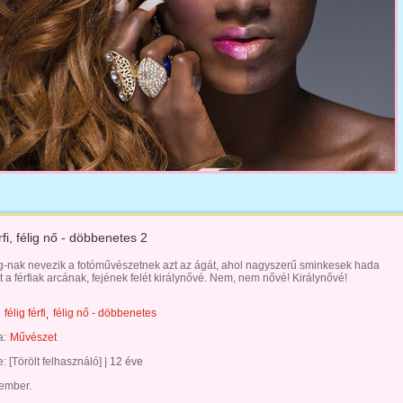
rfi, félig nő - döbbenetes 2
g-nak nevezik a fotóművészetnek azt az ágát, ahol nagyszerű sminkesek hada
át a férfiak arcának, fejének felét királynővé. Nem, nem nővé! Királynővé!
félig férfi
félig nő - döbbenetes
a:
Művészet
te:
[Törölt felhasználó]
|
12 éve
 ember.