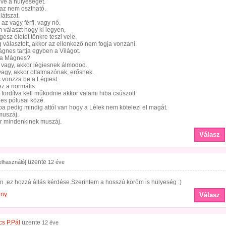
éve a hülyeséget.
 az nem osztható.
látszat.
 az vagy férfi, vagy nő.
 választ hogy ki legyen,
gész életét tönkre teszi vele.
választott, akkor az ellenkező nem fogja vonzani.
gnes tartja egyben a Világot.
 a Mágnes?
i vagy, akkor légiesnek álmodod.
agy, akkor oltalmazónak, erősnek.
 vonzza be a Légiest.
z a normális.
fordítva kell működnie akkor valami hiba csúszott
es pólusai közé.
ba pedig mindig attól van hogy a Lélek nem kötelezi el magát.
muszáj.
r mindenkinek muszáj.
Válasz
üzente
felhasználó]
12 éve
án ,ez hozzá állás kérdése.Szerintem a hosszú köröm is hülyeség :)
ény
Válasz
s P.Pál
üzente
12 éve