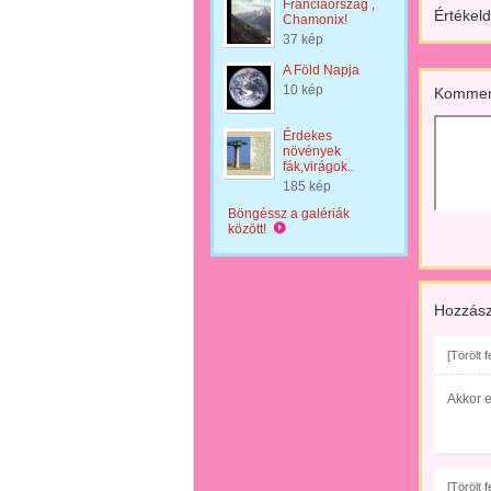
Franciaország ,
Értékeld
Chamonix!
37 kép
A Föld Napja
10 kép
Kommen
Érdekes
növények
fák,virágok..
185 kép
Böngéssz a galériák
között!
Hozzász
[Törölt 
Akkor e
[Törölt 