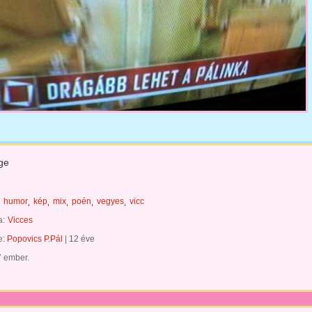
ge
humor
kép
mix
poén
vegyes
vicc
a:
Vicces
te:
Popovics P.Pál
|
12 éve
7 ember.