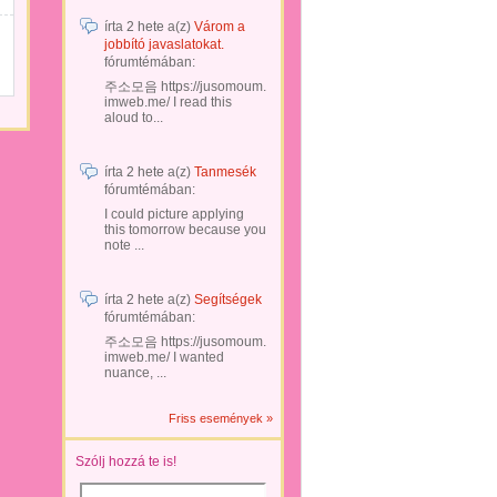
írta
2 hete
a(z)
Várom a
jobbító javaslatokat.
fórumtémában:
주소모음 https://jusomoum.
imweb.me/ I read this
aloud to...
írta
2 hete
a(z)
Tanmesék
fórumtémában:
I could picture applying
this tomorrow because you
note ...
írta
2 hete
a(z)
Segítségek
fórumtémában:
주소모음 https://jusomoum.
imweb.me/ I wanted
nuance, ...
Friss események »
Szólj hozzá te is!