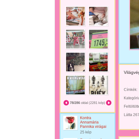
Világvé
Címkék:
Kategóri
78/286
oldal (2281 kép)
Feltöltöt
Látta 26
Kontra
Annamária
Pannika virágai
25 kép