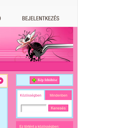
Kép feltöltése
Közösségben
Mindenben
Ez történt a közösségben: