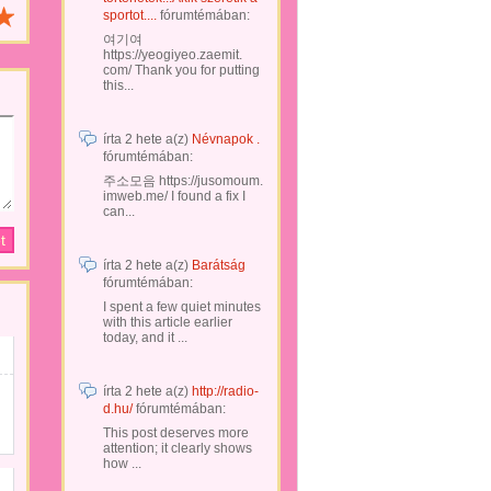
sportot....
fórumtémában:
여기여
https://yeogiyeo.zaemit.
com/ Thank you for putting
this...
írta
2 hete
a(z)
Névnapok .
fórumtémában:
주소모음 https://jusomoum.
imweb.me/ I found a fix I
can...
írta
2 hete
a(z)
Barátság
fórumtémában:
I spent a few quiet minutes
with this article earlier
today, and it ...
írta
2 hete
a(z)
http://radio-
d.hu/
fórumtémában:
This post deserves more
attention; it clearly shows
how ...