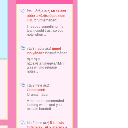
írta
3 órája
a(z)
Mi az ami
ebbe a közösségbe nem
illik.
fórumtémában:
I needed something my
team could trust, so you
note when ...
írta
3 napja
a(z)
ünnél
Ibolyának?
fórumtémában:
마루마루
https://start.me/p/n7rMjn I
was writing release
notes...
írta
2 hete
a(z)
Gondolatok..
fórumtémában:
A mentor recommended
looking wider, and you
explain handoff...
írta
2 hete
a(z)
5 karikás
történetek...Akik szeretik a