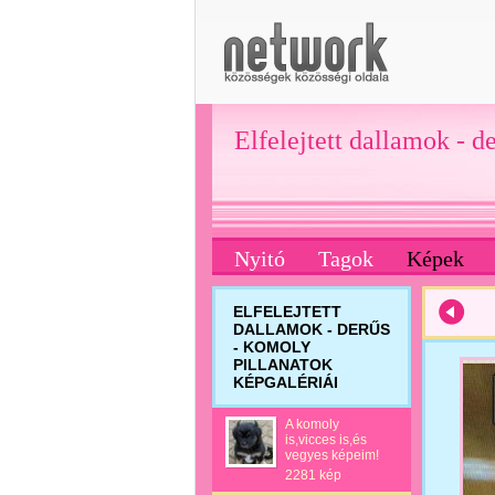
Elfelejtett dallamok - d
Nyitó
Tagok
Képek
ELFELEJTETT
DALLAMOK - DERŰS
- KOMOLY
PILLANATOK
KÉPGALÉRIÁI
A komoly
is,vicces is,és
vegyes képeim!
2281 kép