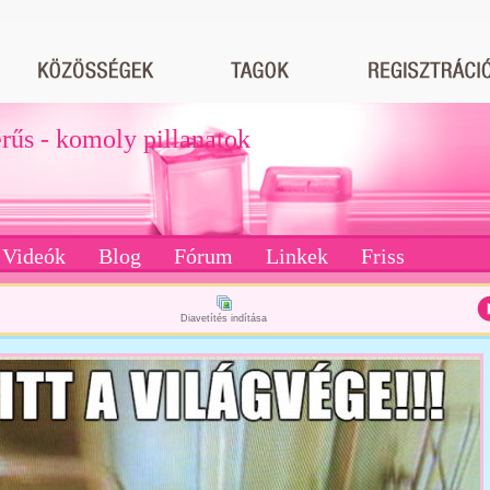
erűs - komoly pillanatok
Videók
Blog
Fórum
Linkek
Friss
Diavetítés indítása