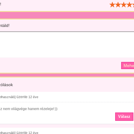
!
táld!
ólások
üzente
felhasználó]
12 éve
z nem világvége hanem rézeleje!:))
Válasz
üzente
felhasználó]
12 éve