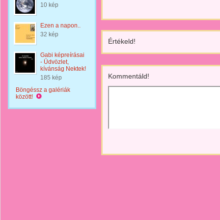
10 kép
Ezen a napon..
32 kép
Értékeld!
Gabi képreírásai
- Üdvözlet,
kívánság Nektek!
Kommentáld!
185 kép
Böngéssz a galériák
között!