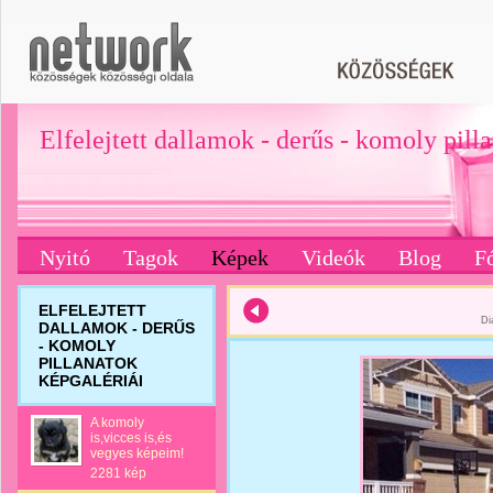
Elfelejtett dallamok - derűs - komoly pill
Nyitó
Tagok
Képek
Videók
Blog
F
ELFELEJTETT
Di
DALLAMOK - DERŰS
- KOMOLY
PILLANATOK
KÉPGALÉRIÁI
A komoly
is,vicces is,és
vegyes képeim!
2281 kép