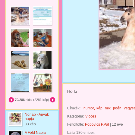
Hó ló
70/286
oldal (2281 kép)
Címkék:
humor
kép
mix
poén
vegye
Nőnap - Anyák
Kategória:
Vicces
napja
33 kép
Feltöltötte:
Popovics P.Pál
|
12 éve
A Föld Napja
Látta 180 ember.