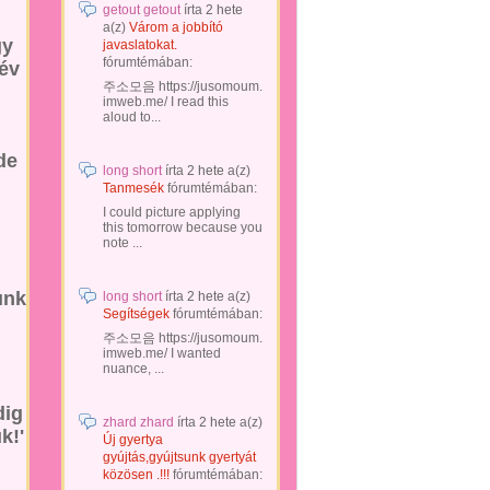
getout getout
írta
2 hete
a(z)
Várom a jobbító
gy
javaslatokat.
fórumtémában:
 év
주소모음 https://jusomoum.
imweb.me/ I read this
aloud to...
de
long short
írta
2 hete
a(z)
Tanmesék
fórumtémában:
I could picture applying
this tomorrow because you
note ...
unk
long short
írta
2 hete
a(z)
Segítségek
fórumtémában:
주소모음 https://jusomoum.
imweb.me/ I wanted
nuance, ...
dig
zhard zhard
írta
2 hete
a(z)
k!'
Új gyertya
gyújtás,gyújtsunk gyertyát
közösen .!!!
fórumtémában: