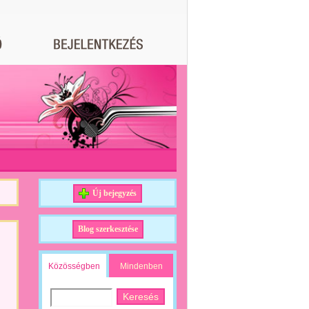
Új bejegyzés
Blog szerkesztése
Közösségben
Mindenben