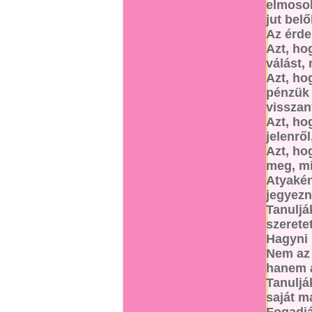
elmosol
jut bel
Az érde
Azt, ho
válást,
Azt, ho
pénzük 
visszan
Azt, ho
jelenrő
Azt, ho
meg, mi
Atyakén
jegyez
Tanuljá
szeretet
Hagyni 
Nem az 
hanem a
Tanuljá
saját m