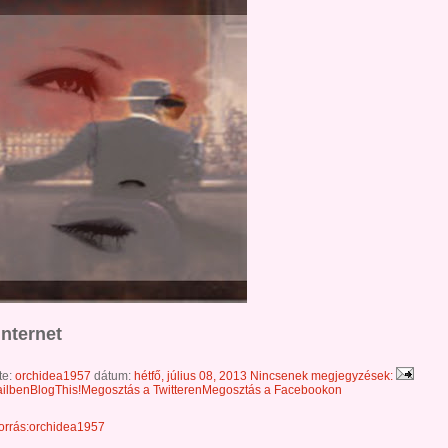
Internet
te:
orchidea1957
dátum:
hétfő, július 08, 2013
Nincsenek megjegyzések:
ilben
BlogThis!
Megosztás a Twitteren
Megosztás a Facebookon
forrás:orchidea1957