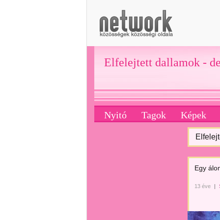
Elfelejtett dallamok - d
Nyitó
Tagok
Képek
Elfelej
Egy álo
13 éve
|