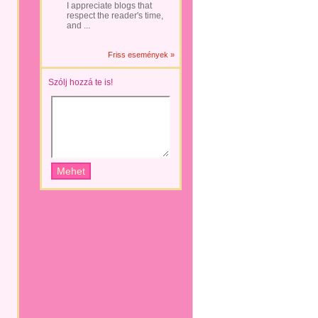
I appreciate blogs that
respect the reader's time,
and ...
Friss események »
Szólj hozzá te is!