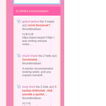
Ez történt a közösségben:
getout getout
írta
3 napja
a(z)
ünnél Ibolyának?
fórumtémában:
마루마루
https://start.me/p/n7rMjn I
was writing release
notes...
zhard zhard
írta
2 hete
a(z)
Gondolatok..
fórumtémában:
A mentor recommended
looking wider, and you
explain handoff...
long short
írta
2 hete
a(z)
5
karikás történetek...Akik
szeretik a sportot....
fórumtémában:
여기여