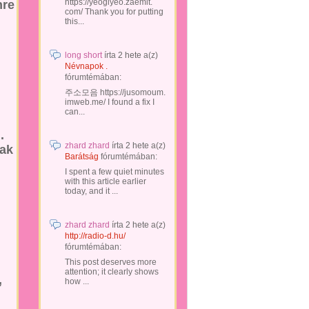
https://yeogiyeo.zaemit.
nre
com/ Thank you for putting
this...
long short
írta
2 hete
a(z)
Névnapok .
fórumtémában:
주소모음 https://jusomoum.
imweb.me/ I found a fix I
can...
.
zhard zhard
írta
2 hete
a(z)
nak
Barátság
fórumtémában:
I spent a few quiet minutes
with this article earlier
today, and it ...
zhard zhard
írta
2 hete
a(z)
http://radio-d.hu/
fórumtémában:
This post deserves more
attention; it clearly shows
,
how ...