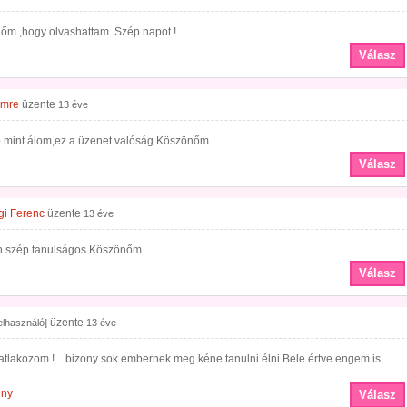
őm ,hogy olvashattam. Szép napot !
Válasz
Imre
üzente
13 éve
b mint álom,ez a üzenet valóság.Köszönőm.
Válasz
gi Ferenc
üzente
13 éve
 szép tanulságos.Köszönőm.
Válasz
üzente
felhasználó]
13 éve
satlakozom ! ...bizony sok embernek meg kéne tanulni élni.Bele értve engem is ...
ény
Válasz