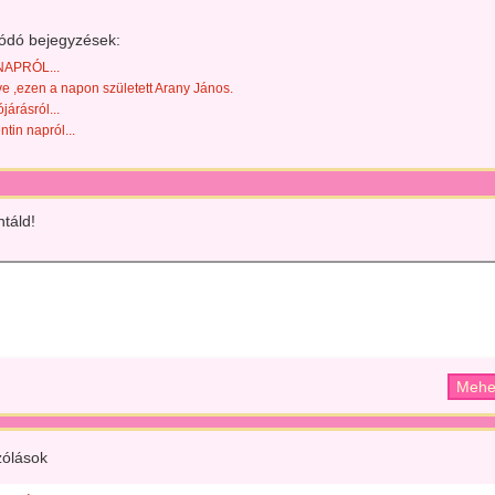
ódó bejegyzések:
APRÓL...
 ,ezen a napon született Arany János.
járásról...
ntin napról...
táld!
ólások