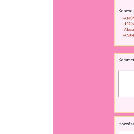
Kapcsol
A NŐN
197éve
A busó
A Vale
Kommen
Hozzász