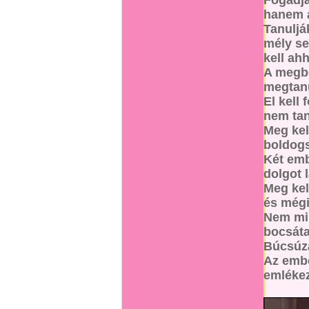
Fogadjá
hanem a
Tanuljá
mély se
kell ah
A megbo
megtanu
El kell
nem tan
Meg kel
boldog
Két emb
dolgot 
Meg kel
és mégi
Nem min
bocsát
Búcsúzá
Az embe
emlékez