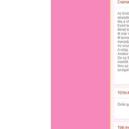
Csizma
Az Embe
akarják
Ma a Vi
Ezért k
Minél t
Itt már
Itt ter
maradj
Az ors
A világ
Amikor 
De az E
mielőtt
Nos az
szolgál
TÓTH 
Örök i
Tóth Im