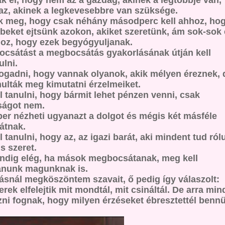
k el, hogy nem az a gazdag, akinek a legtöbbje van,
z, akinek a legkevesebbre van szüksége.
k meg, hogy csak néhány másodperc kell ahhoz, ho
beket ejtsünk azokon, akiket szeretünk, ám sok-sok
hoz, hogy ezek begyógyuljanak.
csátást a megbocsátás gyakorlásának útján kell
lni.
 fogadni, hogy vannak olyanok, akik mélyen éreznek, 
ulták meg kimutatni érzelmeiket.
l tanulni, hogy bármit lehet pénzen venni, csak
ságot nem.
er nézheti ugyanazt a dolgot és mégis két másféle
látnak.
l tanulni, hogy az, az igazi barát, aki mindent tud ról
s szeret.
dig elég, ha mások megbocsátanak, meg kell
anunk magunknak is.
snál megköszöntem szavait, ő pedig így válaszolt:
rek elfelejtik mit mondtál, mit csináltál. De arra min
ni fognak, hogy milyen érzéseket ébresztettél bennü