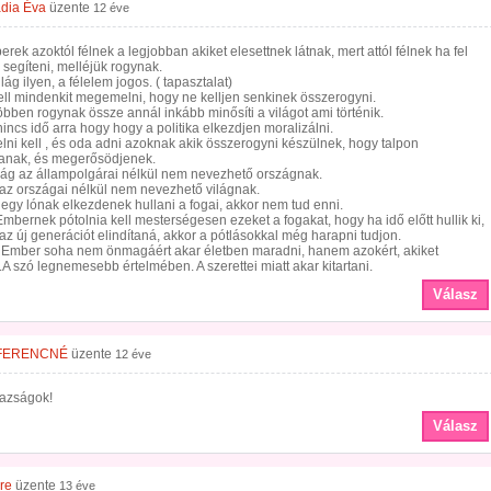
dia Éva
üzente
12 éve
rek azoktól félnek a legjobban akiket elesettnek látnak, mert attól félnek ha fel
 segíteni, melléjük rogynak.
lág ilyen, a félelem jogos. ( tapasztalat)
ell mindenkit megemelni, hogy ne kelljen senkinek összerogyni.
öbben rogynak össze annál inkább minősíti a világot ami történik.
 nincs idő arra hogy hogy a politika elkezdjen moralizálni.
melni kell , és oda adni azoknak akik összerogyni készülnek, hogy talpon
anak, és megerősödjenek.
zág az állampolgárai nélkül nem nevezhető országnak.
 az országai nélkül nem nevezhető világnak.
egy lónak elkezdenek hullani a fogai, akkor nem tud enni.
mbernek pótolnia kell mesterségesen ezeket a fogakat, hogy ha idő előtt hullik ki,
 az új generációt elindítaná, akkor a pótlásokkal még harapni tudjon.
 Ember soha nem önmagáért akar életben maradni, hanem azokért, akiket
.A szó legnemesebb értelmében. A szerettei miatt akar kitartani.
Válasz
FERENCNÉ
üzente
12 éve
gazságok!
Válasz
re
üzente
13 éve