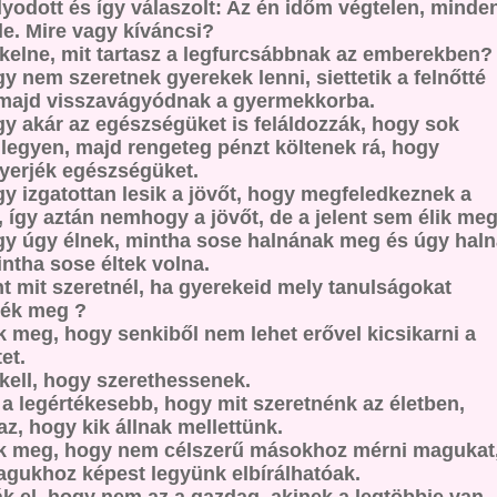
yodott és így válaszolt: Az én időm végtelen, minde
őle. Mire vagy kíváncsi?
kelne, mit tartasz a legfurcsábbnak az emberekben?
gy nem szeretnek gyerekek lenni, siettetik a felnőtté
 majd visszavágyódnak a gyermekkorba.
gy akár az egészségüket is feláldozzák, hogy sok
legyen, majd rengeteg pénzt költenek rá, hogy
yerjék egészségüket.
gy izgatottan lesik a jövőt, hogy megfeledkeznek a
l, így aztán nemhogy a jövőt, de a jelent sem élik meg
gy úgy élnek, mintha sose halnának meg és úgy hal
ntha sose éltek volna.
t mit szeretnél, ha gyerekeid mely tanulságokat
nék meg ?
k meg, hogy senkiből nem lehet erővel kicsikarni a
et.
kell, hogy szerethessenek.
a legértékesebb, hogy mit szeretnénk az életben,
z, hogy kik állnak mellettünk.
k meg, hogy nem célszerű másokhoz mérni magukat
agukhoz képest legyünk elbírálhatóak.