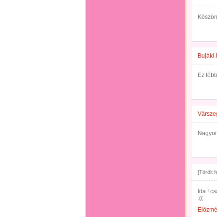
Köszön
Bujáki 
Ez töb
Vársze
Nagyon
[Törölt 
Ida ! c
:((
Előzm