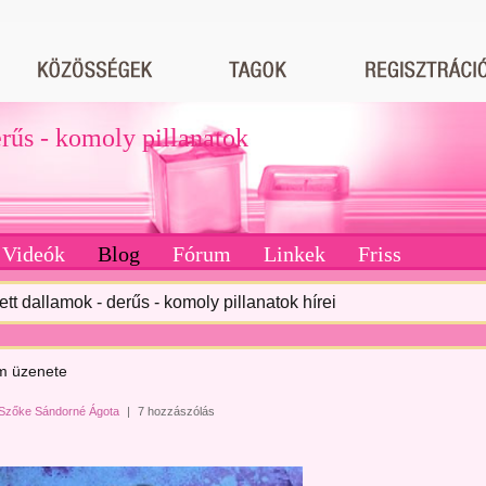
erűs - komoly pillanatok
Videók
Blog
Fórum
Linkek
Friss
tett dallamok - derűs - komoly pillanatok hírei
m üzenete
Szőke Sándorné Ágota
|
7 hozzászólás