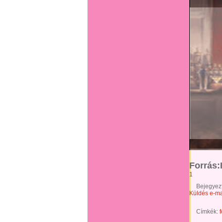
Forrás:
1
Bejegyez
Küldés e-ma
Címkék: