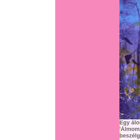
Egy ál
'Álmomb
beszélg