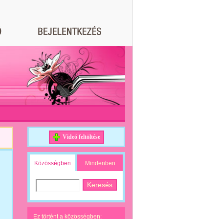
Videó feltöltése
Közösségben
Mindenben
Ez történt a közösségben: