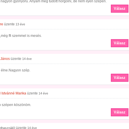
nagyon gyönyörű. Anyám még tudott horgolni, de nem ilyen szépen.
Válasz
re
üzente
13 éve
,még ffi szemmel is mesés.
Válasz
 János
üzente
14 éve
a élne.Nagyon szép.
Válasz
 Istvánné Marika
üzente
14 éve
 szépen köszönöm.
Válasz
üzente
felhasználó]
14 éve