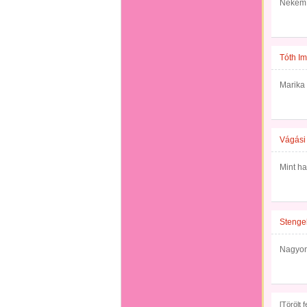
Nekem 
Tóth Im
Marika 
Vágási
Mint h
Stengel
Nagyon
[Törölt 