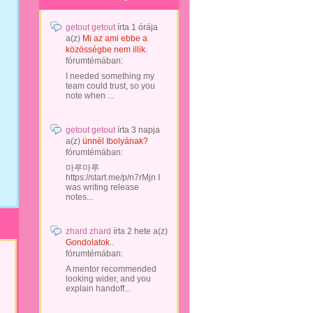
getout getout
írta
1 órája
a(z)
Mi az ami ebbe a
közösségbe nem illik.
fórumtémában:
I needed something my
team could trust, so you
note when ...
getout getout
írta
3 napja
a(z)
ünnél Ibolyának?
fórumtémában:
마루마루
https://start.me/p/n7rMjn I
was writing release
notes...
zhard zhard
írta
2 hete
a(z)
Gondolatok..
fórumtémában:
A mentor recommended
looking wider, and you
explain handoff...