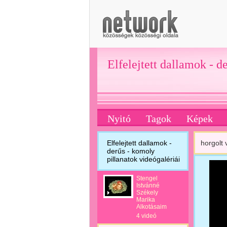
Elfelejtett dallamok - d
Nyitó
Tagok
Képek
Elfelejtett dallamok -
horgolt
derűs - komoly
pillanatok videógalériái
Stengel
Istvánné
Székely
Marika
Alkotásaim
4 videó