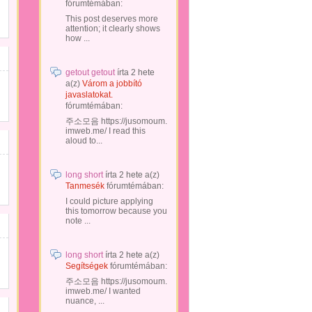
fórumtémában:
This post deserves more
attention; it clearly shows
how ...
getout getout
írta
2 hete
a(z)
Várom a jobbító
javaslatokat.
fórumtémában:
주소모음 https://jusomoum.
imweb.me/ I read this
aloud to...
long short
írta
2 hete
a(z)
Tanmesék
fórumtémában:
I could picture applying
this tomorrow because you
note ...
long short
írta
2 hete
a(z)
Segítségek
fórumtémában:
주소모음 https://jusomoum.
imweb.me/ I wanted
nuance, ...