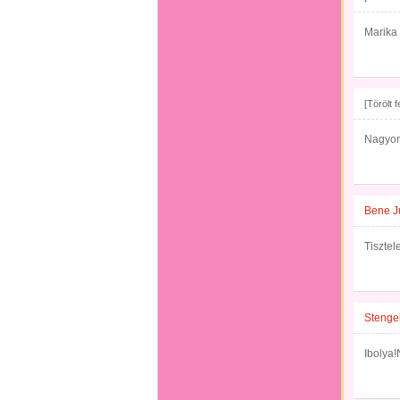
Marika
[Törölt 
Nagyon
Bene J
Tisztel
Stengel
Ibolya