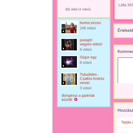
Látta 36
1/1
oldal (4 videó)
humor,vicces
246 videó
Értékeld
paragirl
vegyes videói
6 videó
Kommen
Sógor egy.
8 videó
Tukudides -
Csatlós András
versei
3 videó
Böngéssz a galériák
között!
Hozzász
Tarján 