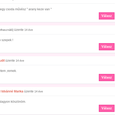
 egy csoda művész " arany keze van "
Válasz
üzente
felhasználó]
14 éve
 szepek !
Válasz
udit
üzente
14 éve
etem ,remek.
Válasz
 Istvánné Marika
üzente
14 éve
!Nagyon köszönöm.
Válasz