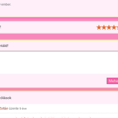
9 ember.
!
táld!
ólások
Zoltán
üzente
9 éve