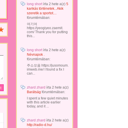
long short
írta
2 hete
a(z)
5
karikás történetek...Akik
szeretik a sportot....
fórumtémában:
여기여
https://yeogiyeo.zaemit.
com/ Thank you for putting
this...
long short
írta
2 hete
a(z)
Névnapok .
fórumtémában:
주소모음 https://jusomoum.
imweb.me/ I found a fix I
can...
zhard zhard
írta
2 hete
a(z)
Barátság
fórumtémában:
I spent a few quiet minutes
with this article earlier
today, and it ...
zhard zhard
írta
2 hete
a(z)
http://radio-d.hu/