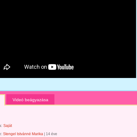
Videó beágyazása
a:
Saját
te:
Stengel Istvánné Marika
|
14 éve