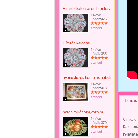
Hímzés,kalocsai,embroidery
14 éve
Látták:425
stengel
Hímzés,kalocsai
14 éve
Látták:335
stengel
gyöngyfűzés,horgolás,gobelin,
14 éve
Látták:413
stengel
Leírás
horgolt virágaim,vázáim
14 éve
Címkék:
Látták:370
Kategóri
stengel
Feltöltöt