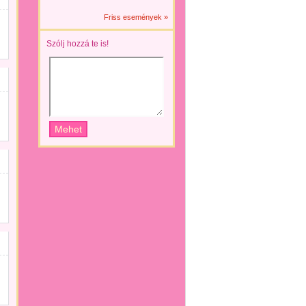
Friss események »
Szólj hozzá te is!