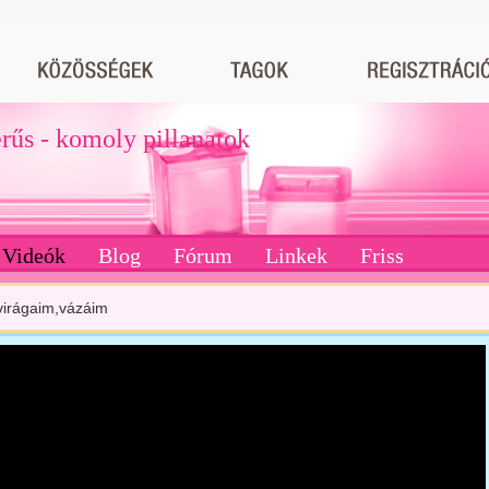
erűs - komoly pillanatok
Videók
Blog
Fórum
Linkek
Friss
 virágaim,vázáim