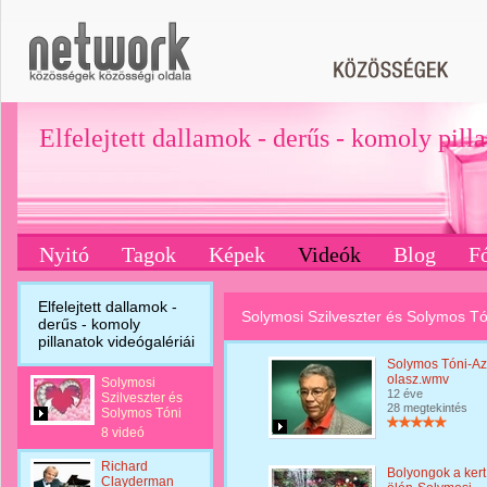
Elfelejtett dallamok - derűs - komoly pill
Nyitó
Tagok
Képek
Videók
Blog
F
Elfelejtett dallamok -
Solymosi Szilveszter és Solymos Tó
derűs - komoly
pillanatok videógalériái
Solymos Tóni-Az
olasz.wmv
Solymosi
12 éve
Szilveszter és
28 megtekintés
Solymos Tóni
8 videó
Richard
Bolyongok a kert
Clayderman