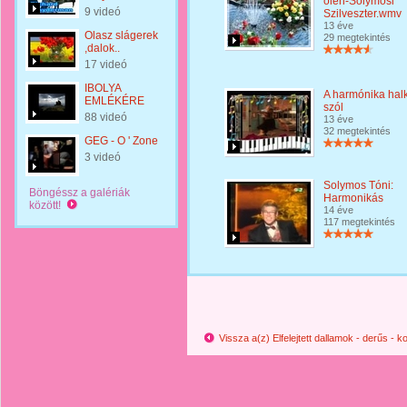
ölén-Solymosi
9 videó
Szilveszter.wmv
13 éve
Olasz slágerek
29 megtekintés
,dalok..
17 videó
IBOLYA
A harmónika hal
EMLÉKÉRE
szól
88 videó
13 éve
32 megtekintés
GEG - O ' Zone
3 videó
Solymos Tóni:
Böngéssz a galériák
Harmonikás
között!
14 éve
117 megtekintés
Vissza a(z) Elfelejtett dallamok - derűs -