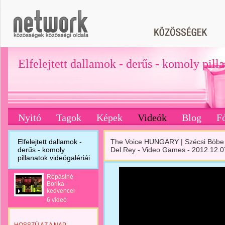
Elfelejtett dallamok - derűs - komoly pill
Nyitó
Tagok
Képek
Videók
Blog
F
Elfelejtett dallamok -
The Voice HUNGARY | Szécsi Böbe 
derűs - komoly
Del Rey - Video Games - 2012.12.0
pillanatok videógalériái
Répásiné
Borika -
kedvencei
6 videó