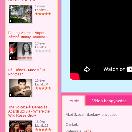
HOSSZÚ AZ A NAP
12 éve
Látták:12
Boldog Valentin Napot
Zámbó Jimmy Dalaival II.
13 éve
Látták:23
Pál Dénes - Most Múlik
Pontosan
13 éve
Látták:34
Leírás
Videó beágyazása
The Voice: Pál Dénes és
Agárdi Szilvia - Where the
Akét Szécshi ikerlány lenyügöző
Wild Roses Grow
13 éve
Címkék:
Látták:26
Kategória:
Zene