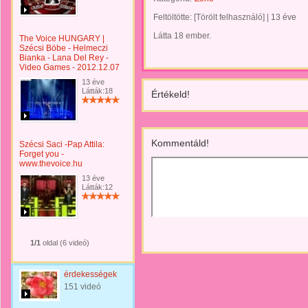
Feltöltötte:
[Törölt felhasználó]
|
13 éve
Látta 18 ember.
The Voice HUNGARY |
Szécsi Böbe - Helmeczi
Bianka - Lana Del Rey -
Video Games - 2012.12.07
13 éve
Látták:18
Értékeld!
Kommentáld!
Szécsi Saci -Pap Attila:
Forget you -
www.thevoice.hu
13 éve
Látták:12
1/1
oldal (6 videó)
érdekességek
151 videó