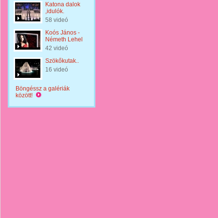
Katona dalok
,idulók.
58 videó
Koós János -
Németh Lehel
42 videó
Szökőkutak..
16 videó
Böngéssz a galériák
között!