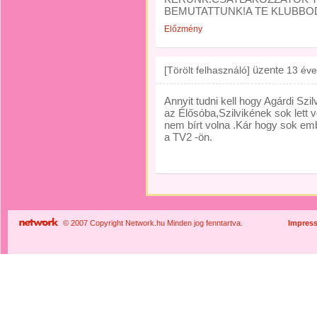
BEMUTATTUNK!A TE KLUBBOD
Előzmény
üzente
[Törölt felhasználó]
13 éve
Annyit tudni kell hogy Agárdi Szi
az Élősóba,Szilvikének sok lett 
nem bírt volna .Kár hogy sok em
a TV2 -ön.
© 2007 Copyright Network.hu Minden jog fenntartva.
Impres