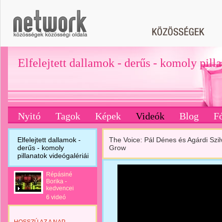
Elfelejtett dallamok - derűs - komoly pill
Nyitó
Tagok
Képek
Videók
Blog
F
Elfelejtett dallamok -
The Voice: Pál Dénes és Agárdi Szil
derűs - komoly
Grow
pillanatok videógalériái
Répásiné
Borika -
kedvencei
6 videó