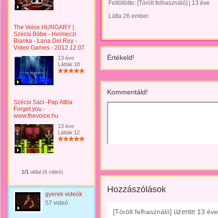
Feltöltötte:
[Törölt felhasználó]
|
13 éve
Látta 26 ember.
The Voice HUNGARY |
Szécsi Böbe - Helmeczi
Bianka - Lana Del Rey -
Video Games - 2012.12.07
Értékeld!
13 éve
Látták:18
Kommentáld!
Szécsi Saci -Pap Attila:
Forget you -
www.thevoice.hu
13 éve
Látták:12
1/1
oldal (6 videó)
Hozzászólások
gyerek videók
57 videó
üzente
[Törölt felhasználó]
13 éve