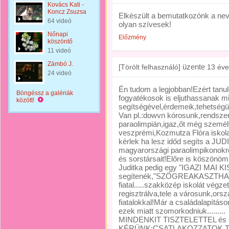
Kovács Kati -
Koncz Zsuzsa
Elkészült a bemutatkozónk a neve
64 videó
olyan szívesek!
Nőnapi
Előzmény
köszöntő
11 videó
Zámbó J.
üzente
[Törölt felhasználó]
13 éve
24 videó
Én tudom a legjobban!Ezért tanu
Böngéssz a galériák
fogyatékosok is eljuthassanak 
között!
segítségével,érdemeik,tehetségük
Van pl.:dowvn kórosunk,rendszer
paraolimpián,igaz,őt még szemé
veszprémi,Kozmutza Flóra iskola 
kérlek ha lesz időd segíts a J
magyarországi paraolimpikonokról
és sorstársait!Előre is köszönöm
Juditka pedig egy "IGAZI MAI K
segítenék,"SZÖGREAKASZTHATN
fiatal.....szakközép iskolát végz
regisztrálva,tele a városunk,ors
fiatalokkal!Már a családalapítás
ezek miatt szomorkodniuk.........
MINDENKIT TISZTELETTEL és
KÉRÜNK:CSATLAKOZZATOK TI 