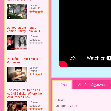
HOSSZÚ AZ A NAP
12 éve
Látták:12
Boldog Valentin Napot
Zámbó Jimmy Dalaival II.
13 éve
Látták:23
Pál Dénes - Most Múlik
Pontosan
13 éve
Látták:34
Leírás
Videó beágyazása
The Voice: Pál Dénes és
Agárdi Szilvia - Where the
Wild Roses Grow
Címkék:
13 éve
Látták:26
Kategória:
Zene