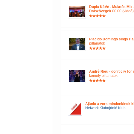
Dupla KáVé - Mulatós Mix
Dalszövegek
00:00 (videó)
Placido Domingo sings Ha
pillanatok
André Rieu - don't cry for
komoly pillanatok
Ajánló a vers mindenkinek k
Network Klubajánló Klub