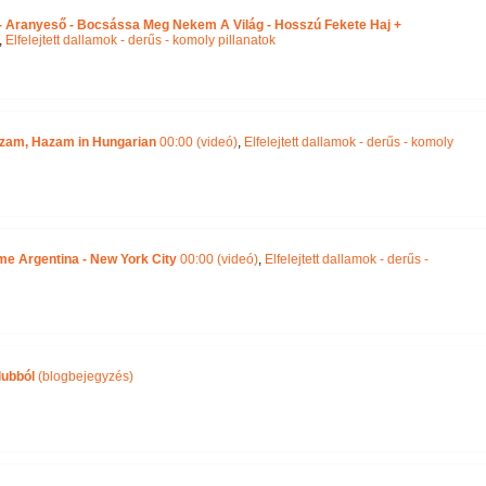
 - Aranyeső - Bocsássa Meg Nekem A Világ - Hosszú Fekete Haj +
,
Elfelejtett dallamok - derűs - komoly pillanatok
zam, Hazam in Hungarian
00:00 (videó)
,
Elfelejtett dallamok - derűs - komoly
 me Argentina - New York City
00:00 (videó)
,
Elfelejtett dallamok - derűs -
lubból
(blogbejegyzés)