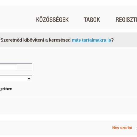
 Szeretnéd kibővíteni a keresésed
más tartalmakra is
?
égekben
Név szerint