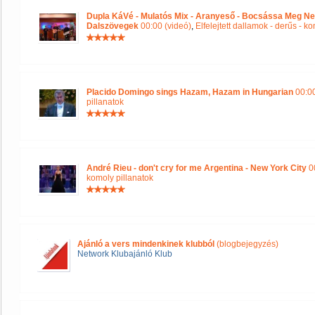
Dupla KáVé - Mulatós Mix - Aranyeső - Bocsássa Meg Ne
Dalszövegek
00:00 (videó)
,
Elfelejtett dallamok - derűs - k
Placido Domingo sings Hazam, Hazam in Hungarian
00:00
pillanatok
André Rieu - don't cry for me Argentina - New York City
00
komoly pillanatok
Ajánló a vers mindenkinek klubból
(blogbejegyzés)
Network Klubajánló Klub