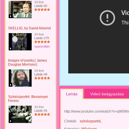
14 éve
Látták:60
SKELLIG, by David Almond
14 éve
Látták:278
spanyolilan
Images of poetry.( James
Douglas Morrison)
14 éve
Látták:48
Leírás
Videó beágyazása
Színészportré: Bessenyei
Ferenc
14 éve
Látták:56
http://www.youtube.com/watch?v=qW0Wx
Címkék:
színészportré