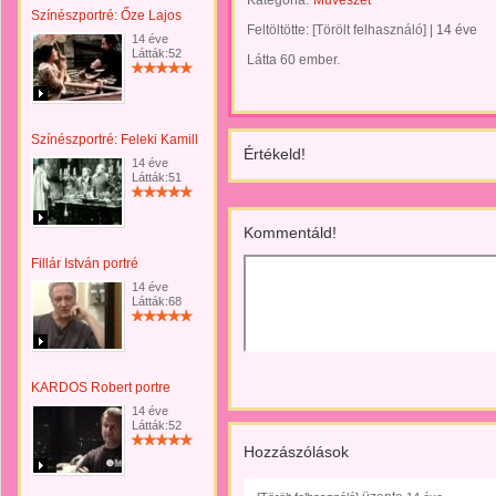
Kategória:
Művészet
Színészportré: Őze Lajos
Feltöltötte:
[Törölt felhasználó]
|
14 éve
14 éve
Látták:52
Látta 60 ember.
Színészportré: Feleki Kamill
Értékeld!
14 éve
Látták:51
Kommentáld!
Fillár István portré
14 éve
Látták:68
KARDOS Robert portre
14 éve
Látták:52
Hozzászólások