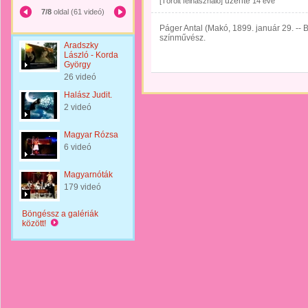
üzente
[Törölt felhasználó]
14 éve
7/8
oldal (61 videó)
Páger Antal (Makó, 1899. január 29. --
színművész.
Aradszky
László - Korda
György
26 videó
Halász Judit.
2 videó
Magyar Rózsa
6 videó
Magyarnóták
179 videó
Böngéssz a galériák
között!