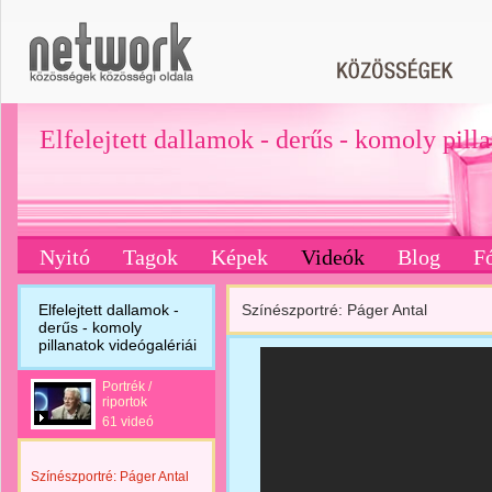
Elfelejtett dallamok - derűs - komoly pill
Nyitó
Tagok
Képek
Videók
Blog
F
Elfelejtett dallamok -
Színészportré: Páger Antal
derűs - komoly
pillanatok videógalériái
Portrék /
riportok
61 videó
Színészportré: Páger Antal