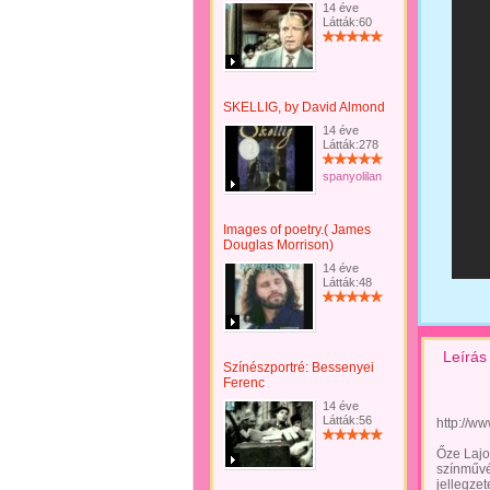
14 éve
Látták:60
SKELLIG, by David Almond
14 éve
Látták:278
spanyolilan
Images of poetry.( James
Douglas Morrison)
14 éve
Látták:48
Leírás
Színészportré: Bessenyei
Ferenc
14 éve
Látták:56
http://w
Őze Lajo
színművé
jellegze