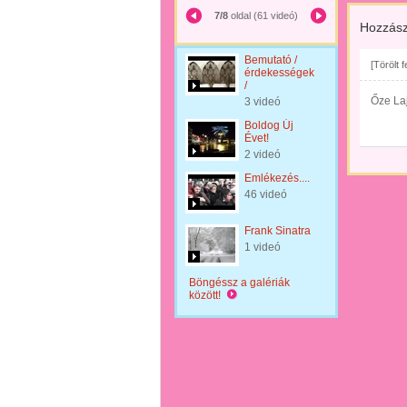
7/8
oldal (61 videó)
Hozzász
Bemutató /
[Törölt 
érdekességek
/
Őze Laj
3 videó
Boldog Új
Évet!
2 videó
Emlékezés....
46 videó
Frank Sinatra
1 videó
Böngéssz a galériák
között!