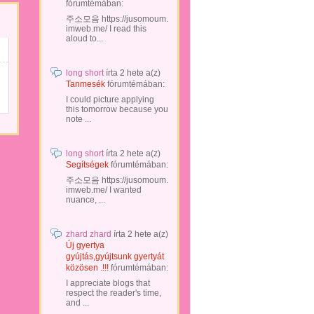
fórumtémában:
주소모음 https://jusomoum.
imweb.me/ I read this
aloud to...
long short
írta
2 hete
a(z)
Tanmesék
fórumtémában:
I could picture applying
this tomorrow because you
note ...
long short
írta
2 hete
a(z)
Segítségek
fórumtémában:
주소모음 https://jusomoum.
imweb.me/ I wanted
nuance, ...
zhard zhard
írta
2 hete
a(z)
Új gyertya
gyújtás,gyújtsunk gyertyát
közösen .!!!
fórumtémában:
I appreciate blogs that
respect the reader's time,
and ...