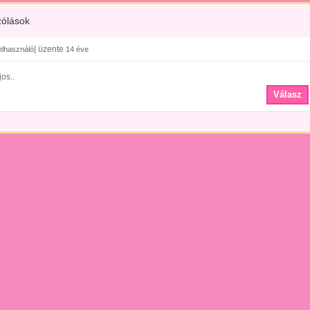
ólások
üzente
felhasználó]
14 éve
os..
Válasz