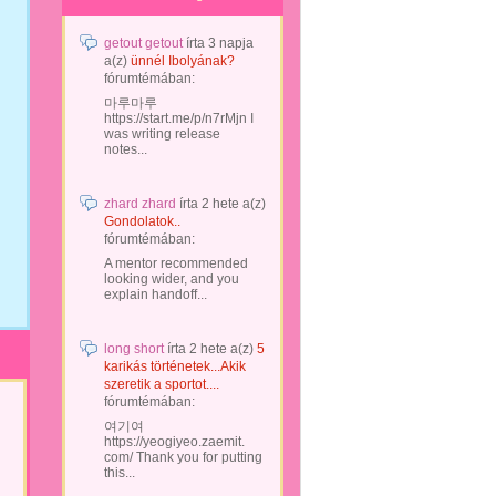
getout getout
írta
3 napja
a(z)
ünnél Ibolyának?
fórumtémában:
마루마루
https://start.me/p/n7rMjn I
was writing release
notes...
zhard zhard
írta
2 hete
a(z)
Gondolatok..
fórumtémában:
A mentor recommended
looking wider, and you
explain handoff...
long short
írta
2 hete
a(z)
5
karikás történetek...Akik
szeretik a sportot....
fórumtémában:
여기여
https://yeogiyeo.zaemit.
com/ Thank you for putting
this...