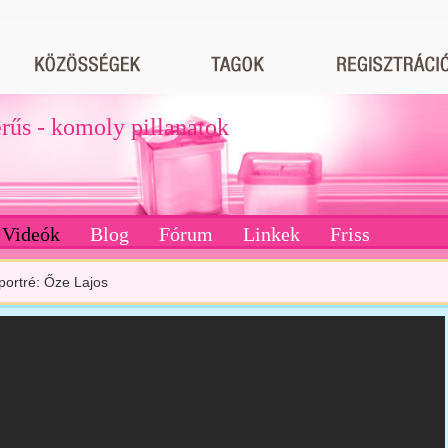
erűs - komoly pillanatok
Videók
Blog
Fórum
Linkek
Friss
portré: Őze Lajos