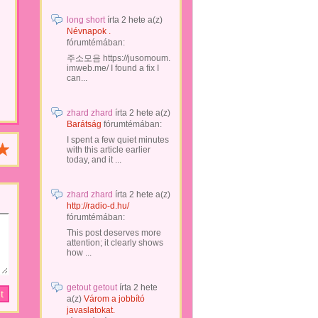
long short
írta
2 hete
a(z)
Névnapok .
fórumtémában:
주소모음 https://jusomoum.
imweb.me/ I found a fix I
can...
zhard zhard
írta
2 hete
a(z)
Barátság
fórumtémában:
I spent a few quiet minutes
with this article earlier
today, and it ...
zhard zhard
írta
2 hete
a(z)
http://radio-d.hu/
fórumtémában:
This post deserves more
attention; it clearly shows
how ...
getout getout
írta
2 hete
a(z)
Várom a jobbító
javaslatokat.