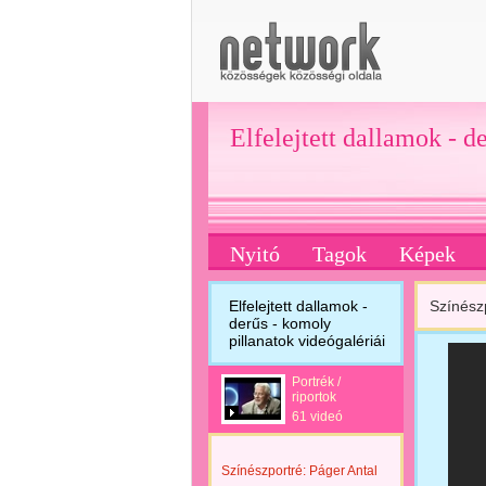
Elfelejtett dallamok - d
Nyitó
Tagok
Képek
Elfelejtett dallamok -
Színész
derűs - komoly
pillanatok videógalériái
Portrék /
riportok
61 videó
Színészportré: Páger Antal