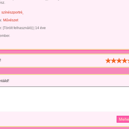
sz.
színészportré
a:
Művészet
te:
[Törölt felhasználó]
|
14 éve
 ember.
!
táld!