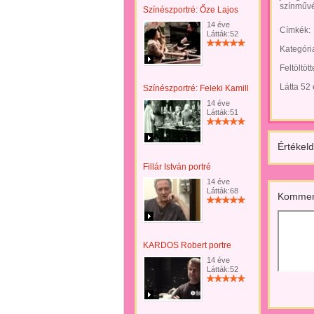
színművé
Színészportré: Őze Lajos
14 éve
Címkék:
Látták:52
Kategóri
Feltöltöt
Látta 52
Színészportré: Feleki Kamill
14 éve
Látták:51
Értékeld
Fillár István portré
14 éve
Látták:68
Kommen
KARDOS Robert portre
14 éve
Látták:52