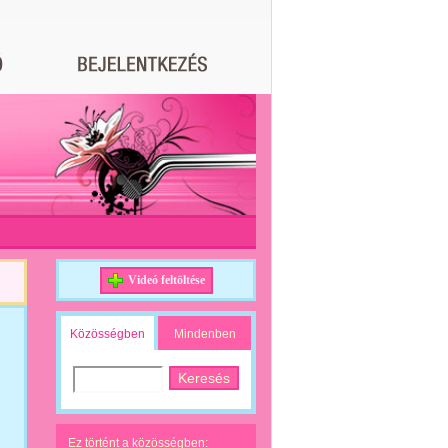
Videó feltöltése
Közösségben
Mindenben
Ez történt a közösségben: