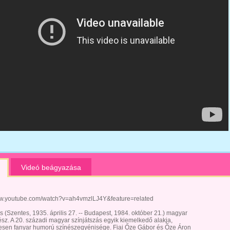
Videó beágyazása
ww.youtube.com/watch?v=ah4vmzlLJ4Y&feature=related
s (Szentes, 1935. április 27. -- Budapest, 1984. október 21.) magyar
sz. A 20. századi magyar színjátszás egyik kiemelkedő alakja,
tesen fanyar humorú színészegyénisége. Fiai Őze Gábor és Őze Áron