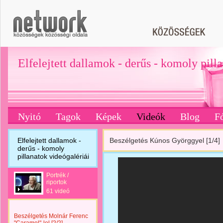
Elfelejtett dallamok - derűs - komoly pill
Nyitó
Tagok
Képek
Videók
Blog
F
Elfelejtett dallamok -
Beszélgetés Kúnos Györggyel [1/4]
derűs - komoly
pillanatok videógalériái
Portrék /
riportok
61 videó
Beszélgetés Molnár Ferenc