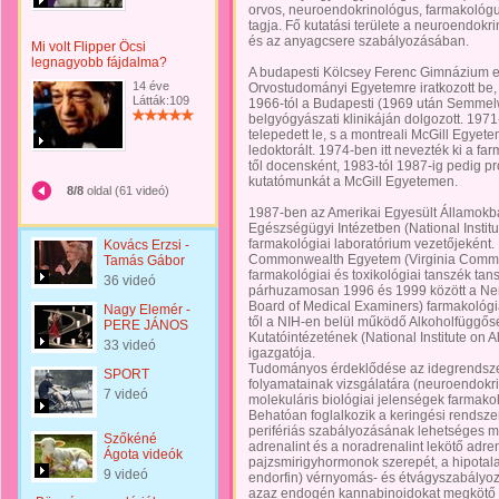
orvos, neuroendokrinológus, farmakoló
tagja. Fő kutatási területe a neuroendokr
és az anyagcsere szabályozásában.
Mi volt Flipper Öcsi
legnagyobb fájdalma?
A budapesti Kölcsey Ferenc Gimnázium e
14 éve
Orvostudományi Egyetemre iratkozott be, 
Látták:109
1966-tól a Budapesti (1969 után Semmel
belgyógyászati klinikáján dolgozott. 19
telepedett le, s a montreali McGill Egye
ledoktorált. 1974-ben itt nevezték ki a f
től docensként, 1983-tól 1987-ig pedig pr
kutatómunkát a McGill Egyetemen.
8/8
oldal (61 videó)
1987-ben az Amerikai Egyesült Államokba 
Egészségügyi Intézetben (National Institut
farmakológiai laboratórium vezetőjeként. 
Kovács Erzsi -
Commonwealth Egyetem (Virginia Common
Tamás Gábor
farmakológiai és toxikológiai tanszék tan
36 videó
párhuzamosan 1996 és 1999 között a Nem
Board of Medical Examiners) farmakológi
Nagy Elemér -
től a NIH-en belül működő Alkoholfüggős
PERE JÁNOS
Kutatóintézetének (National Institute on
33 videó
igazgatója.
Tudományos érdeklődése az idegrendszer 
SPORT
folyamatainak vizsgálatára (neuroendokri
7 videó
molekuláris biológiai jelenségek farmakol
Behatóan foglalkozik a keringési rendszer
perifériás szabályozásának lehetséges mó
Szőkéné
adrenalint és a noradrenalint lekötő adr
Ágota videók
pajzsmirigyhormonok szerepét, a hipotal
9 videó
endorfin) vérnyomás- és étvágyszabályoz
azaz endogén kannabinoidokat megkötő re