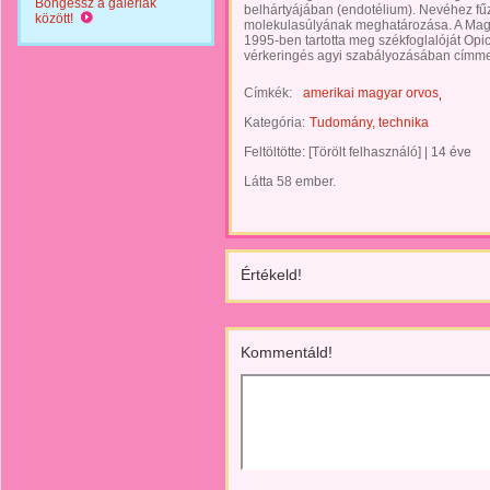
Böngéssz a galériák
belhártyájában (endotélium). Nevéhez fűz
között!
molekulasúlyának meghatározása. A Mag
1995-ben tartotta meg székfoglalóját Opi
vérkeringés agyi szabályozásában címme
Címkék:
amerikai magyar orvos
Kategória:
Tudomány, technika
Feltöltötte:
[Törölt felhasználó]
|
14 éve
Látta 58 ember.
Értékeld!
Kommentáld!