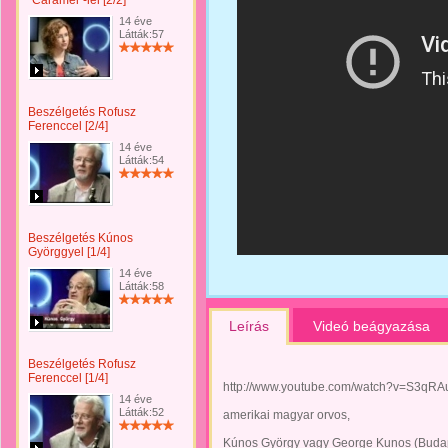
"Caramel"-lel [2/2]
14 éve
Látták:57
Beszélgetés Rofusz
Ferenccel [2/4]
14 éve
Látták:54
Beszélgetés Kúnos
Györggyel [1/4]
14 éve
Látták:58
Leírás
Videó beágyazása
Beszélgetés Rofusz
Ferenccel [1/4]
http://www.youtube.com/watch?v=S3qRA
14 éve
Látták:52
amerikai magyar orvos,
Kúnos György vagy George Kunos (Budape