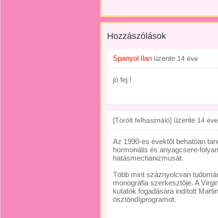
Hozzászólások
Spanyol Ilan
üzente
14 éve
jó fej !
üzente
[Törölt felhasználó]
14 éve
Az 1990-es évektől behatóan tan
hormonális és anyagcsere-folyama
hatásmechanizmusát.
Több mint száznyolcvan tudomá
monográfia szerkesztője. A Vir
kutatók fogadására indított Mart
ösztöndíjprogramot.