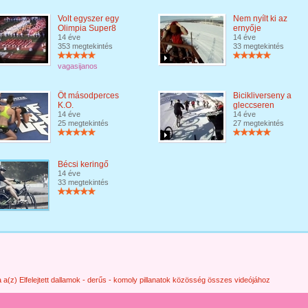
Volt egyszer egy
Nem nyílt ki az
Olimpia Super8
ernyője
14 éve
14 éve
353 megtekintés
33 megtekintés
vagasijanos
Öt másodperces
Bicikliverseny a
K.O.
gleccseren
14 éve
14 éve
25 megtekintés
27 megtekintés
Bécsi keringő
14 éve
33 megtekintés
 a(z) Elfelejtett dallamok - derűs - komoly pillanatok közösség összes videójához