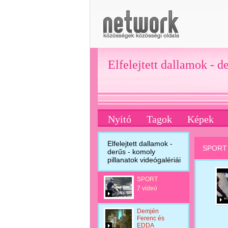
Elfelejtett dallamok - d
Nyitó
Tagok
Képek
Elfelejtett dallamok -
SPORT
derűs - komoly
pillanatok videógalériái
SPORT
7 videó
Demjén
Ferenc és
EDDA