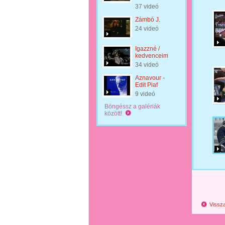
37 videó
Zámbó J.
24 videó
Igazzné /
kedvenceim
34 videó
Aznavour -
Edit Piaf
9 videó
Böngéssz a galériák
között!
Vissza