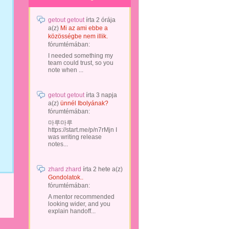
getout getout
írta
2 órája
a(z)
Mi az ami ebbe a
közösségbe nem illik.
fórumtémában:
I needed something my
team could trust, so you
note when ...
getout getout
írta
3 napja
a(z)
ünnél Ibolyának?
fórumtémában:
마루마루
https://start.me/p/n7rMjn I
was writing release
notes...
zhard zhard
írta
2 hete
a(z)
Gondolatok..
fórumtémában:
A mentor recommended
looking wider, and you
explain handoff...