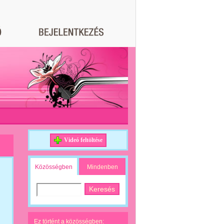
Videó feltöltése
Közösségben
Mindenben
Ez történt a közösségben: