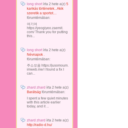
long short
írta
2 hete
a(z)
5
karikás történetek...Akik
szeretik a sportot....
fórumtémában:
여기여
https://yeogiyeo.zaemit.
com/ Thank you for putting
this...
long short
írta
2 hete
a(z)
Névnapok .
fórumtémában:
주소모음 https://jusomoum.
imweb.me/ I found a fix I
can...
zhard zhard
írta
2 hete
a(z)
Barátság
fórumtémában:
I spent a few quiet minutes
with this article earlier
today, and it ...
zhard zhard
írta
2 hete
a(z)
http://radio-d.hu/