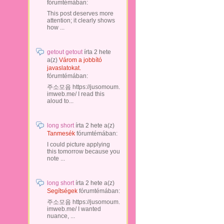
fórumtémában:
This post deserves more
attention; it clearly shows
how ...
getout getout
írta
2 hete
a(z)
Várom a jobbító
javaslatokat.
fórumtémában:
주소모음 https://jusomoum.
imweb.me/ I read this
aloud to...
long short
írta
2 hete
a(z)
Tanmesék
fórumtémában:
I could picture applying
this tomorrow because you
note ...
long short
írta
2 hete
a(z)
Segítségek
fórumtémában:
주소모음 https://jusomoum.
imweb.me/ I wanted
nuance, ...