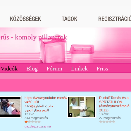
erűs - komoly pillanatok
Videók
Blog
Fórum
Linkek
Friss
https://www.youtube.com/watch?
Rudolf Tamás és a
v=50-uBf-
SPRTATHLON
KRxgحادث الطيارة
(élménybeszámoló
اليوم مطار الخور
2012)
12 éve
13 éve
343 megtekintés
27 megtekintés
gazdagzsuzsanna