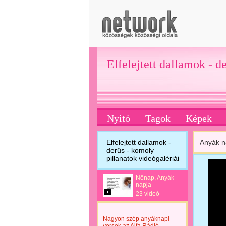
Elfelejtett dallamok - d
Nyitó
Tagok
Képek
Elfelejtett dallamok -
Anyák n
derűs - komoly
pillanatok videógalériái
Nőnap, Anyák
napja
23 videó
Nagyon szép anyáknapi