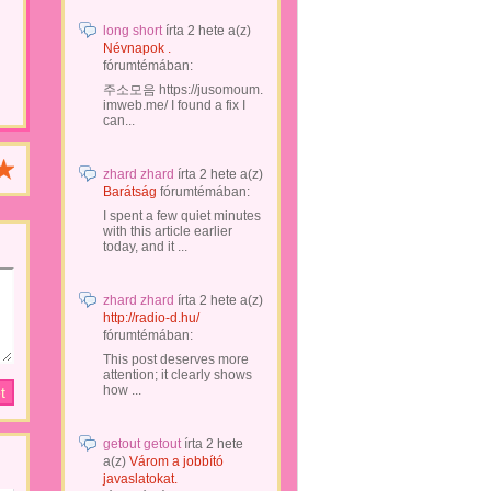
long short
írta
2 hete
a(z)
Névnapok .
fórumtémában:
주소모음 https://jusomoum.
imweb.me/ I found a fix I
can...
zhard zhard
írta
2 hete
a(z)
Barátság
fórumtémában:
I spent a few quiet minutes
with this article earlier
today, and it ...
zhard zhard
írta
2 hete
a(z)
http://radio-d.hu/
fórumtémában:
This post deserves more
attention; it clearly shows
how ...
getout getout
írta
2 hete
a(z)
Várom a jobbító
javaslatokat.