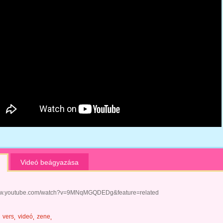
Videó beágyazása
www.youtube.com/watch?v=9MNqMGQDEDg&feature=related
vers
videó
zene