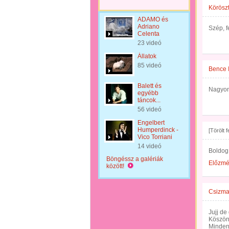
Körösz
ADAMO és
Adriano
Szép, f
Celenta
23 videó
Állatok
85 videó
Bence 
Balett és
Nagyon
egyébb
táncok...
56 videó
Engelbert
Humperdinck -
[Törölt 
Vico Torriani
14 videó
Boldog 
Böngéssz a galériák
Előzm
között!
Csizma
Jujj de
Köszö
Minden