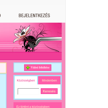
Videó feltöltése
Közösségben
Mindenben
Ez történt a közösségben: