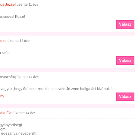
tös József
üzente
11 éve
enséges! Köszi!
Válasz
Imre
üzente
14 éve
 szép .
Válasz
üzente
felhasználó]
14 éve
vagyok ,hogy örömet szerezhettem vele.Jó zene hallgatást kívánok !
ény
Válasz
dia Éva
üzente
14 éve
 gyönyörűség!
nöm!
 édesanya nevében!!!!