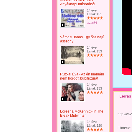
versek az Alfa Rádió
Anyáknapi műsorából
14 éve
Látták:451
avar54
Vámosi János Egy ősz hajú
asszony
14 éve
Látták:133
Ruttkai Éva - Az én mamám
nem hordott bubifrizurát
14 éve
Látták:133
Leírás
Loreena McKennitt - In The
http://
Bleak Midwinter
14 éve
Látták:120
Címkék: