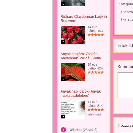
Kategóri
Feltöltöt
Richard Clayderman Lady in
Látta 12
Red.wmv
14 éve
Látták:153
Értékeld
Anyák napjára: Zsoltár
Anyámnak. Vikidál Gyula
14 éve
Kommen
Látták:124
Anyák napi dalok (Anyák
napja tiszteletére)
14 éve
Látták:514
telekmari
Hozzász
3/3
oldal (23 videó)