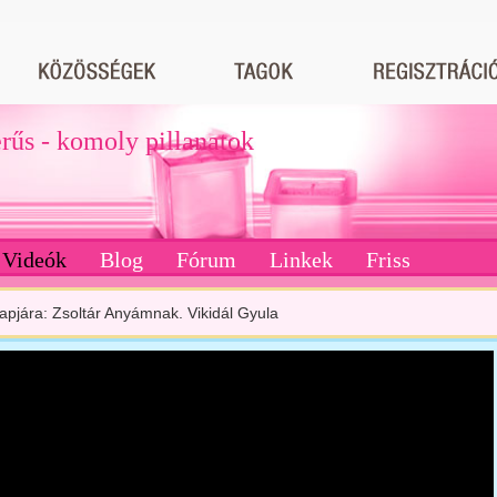
erűs - komoly pillanatok
Videók
Blog
Fórum
Linkek
Friss
apjára: Zsoltár Anyámnak. Vikidál Gyula