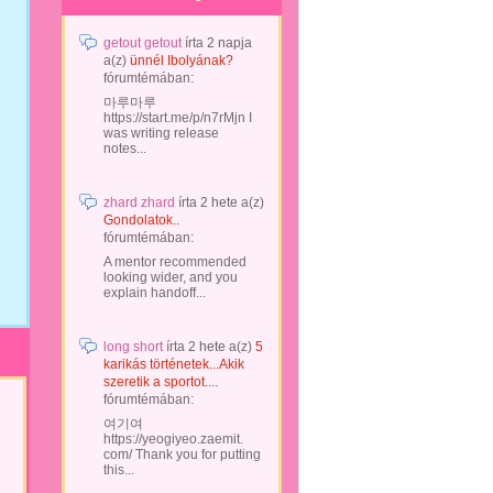
getout getout
írta
2 napja
a(z)
ünnél Ibolyának?
fórumtémában:
마루마루
https://start.me/p/n7rMjn I
was writing release
notes...
zhard zhard
írta
2 hete
a(z)
Gondolatok..
fórumtémában:
A mentor recommended
looking wider, and you
explain handoff...
long short
írta
2 hete
a(z)
5
karikás történetek...Akik
szeretik a sportot....
fórumtémában:
여기여
https://yeogiyeo.zaemit.
com/ Thank you for putting
this...