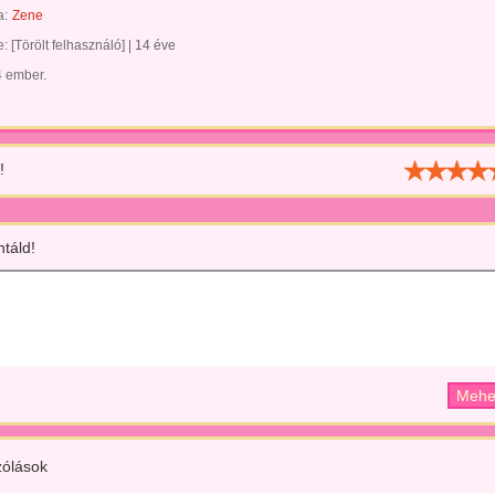
a:
Zene
te:
[Törölt felhasználó]
|
14 éve
4 ember.
!
táld!
ólások