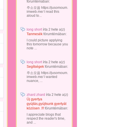
fórumtémában:
주소모음 https://jusomoum.
imweb.me/ I read this
aloud to...
long short
írta
2 hete
a(z)
Tanmesék
fórumtémában:
I could picture applying
this tomorrow because you
note ...
long short
írta
2 hete
a(z)
Segítségek
fórumtémában:
주소모음 https://jusomoum.
imweb.me/ I wanted
nuance, ...
zhard zhard
írta
2 hete
a(z)
Új gyertya
gyújtás,gyújtsunk gyertyát
közösen .!!!
fórumtémában:
I appreciate blogs that
respect the reader's time,
and ...