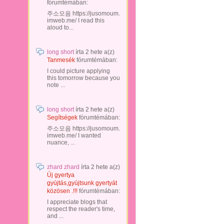
fórumtémában:
주소모음 https://jusomoum.
imweb.me/ I read this
aloud to...
long short
írta
2 hete
a(z)
Tanmesék
fórumtémában:
I could picture applying
this tomorrow because you
note ...
long short
írta
2 hete
a(z)
Segítségek
fórumtémában:
주소모음 https://jusomoum.
imweb.me/ I wanted
nuance, ...
zhard zhard
írta
2 hete
a(z)
Új gyertya
gyújtás,gyújtsunk gyertyát
közösen .!!!
fórumtémában:
I appreciate blogs that
respect the reader's time,
and ...