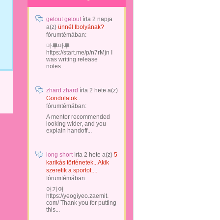
getout getout
írta
2 napja
a(z)
ünnél Ibolyának?
fórumtémában:
마루마루
https://start.me/p/n7rMjn I
was writing release
notes...
zhard zhard
írta
2 hete
a(z)
Gondolatok..
fórumtémában:
A mentor recommended
looking wider, and you
explain handoff...
long short
írta
2 hete
a(z)
5
karikás történetek...Akik
szeretik a sportot....
fórumtémában:
여기여
https://yeogiyeo.zaemit.
com/ Thank you for putting
this...