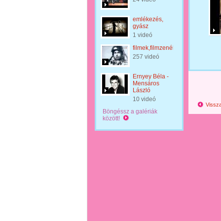
emlékezés,
gyász
1 videó
filmek,filmzenék
257 videó
Ernyey Béla -
Mensáros
László
10 videó
Vissza
Böngéssz a galériák
között!