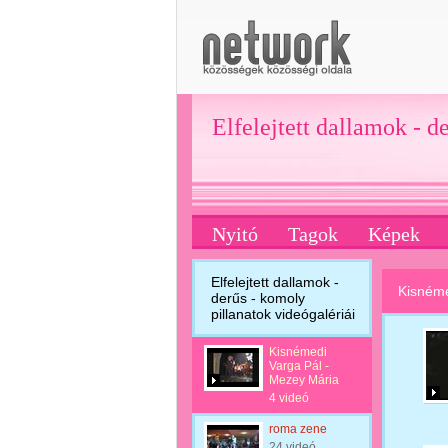
Elfelejtett dallamok - d
Nyitó
Tagok
Képek
Elfelejtett dallamok -
Kisnéme
derűs - komoly
pillanatok videógalériái
Kisnémedi
Varga Pál -
Mezey Mária
4 videó
roma zene
24 videó