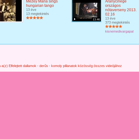
Mezey Mária sings
Aranycinege
hungarian tango
országos
13 éve
nótaverseny 2013.
13 megtekintés
02.16
13 éve
13:46
373 megtekintés
kisnemedivargapal
 a(z) Elfelejtett dallamok - derűs - komoly pillanatok közösség összes videójához