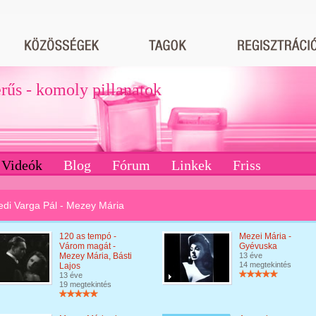
erűs - komoly pillanatok
Videók
Blog
Fórum
Linkek
Friss
di Varga Pál - Mezey Mária
120 as tempó -
Mezei Mária -
Várom magát -
Gyévuska
Mezey Mária, Básti
13 éve
14 megtekintés
Lajos
13 éve
19 megtekintés