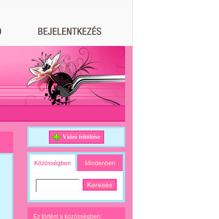
Videó feltöltése
Közösségben
Mindenben
Ez történt a közösségben: