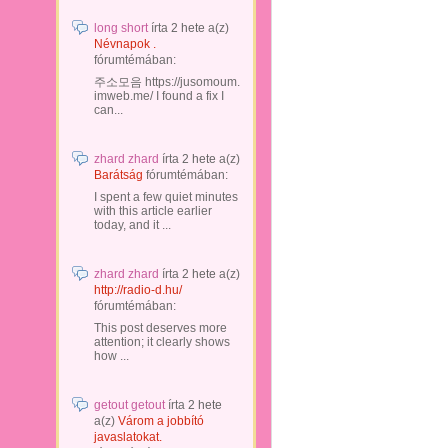
long short
írta
2 hete
a(z)
Névnapok .
fórumtémában:
주소모음 https://jusomoum.
imweb.me/ I found a fix I
can...
zhard zhard
írta
2 hete
a(z)
Barátság
fórumtémában:
I spent a few quiet minutes
with this article earlier
today, and it ...
zhard zhard
írta
2 hete
a(z)
http://radio-d.hu/
fórumtémában:
This post deserves more
attention; it clearly shows
how ...
getout getout
írta
2 hete
a(z)
Várom a jobbító
javaslatokat.