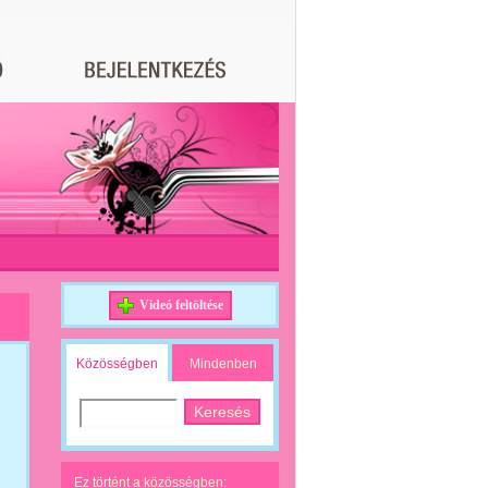
Videó feltöltése
Közösségben
Mindenben
Ez történt a közösségben: