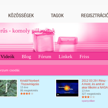
erűs - komoly pillanatok
Videók
Blog
Fórum
Linkek
Friss
erzum csodái.
Kristóf Norbert
2012 03 29 I Rész -
:Tiszavirágzás
A Hold, és amit el
13 éve
akar titkolni a NASA
86 megtekintés
13 éve
327 megtekintés
spanyolilan