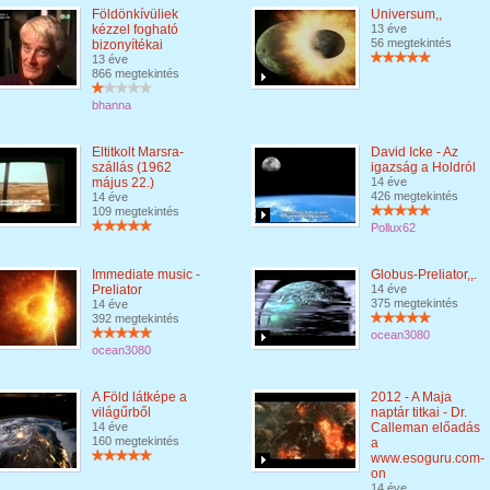
Földönkívüliek
Universum,,
kézzel fogható
13 éve
56 megtekintés
bizonyítékai
13 éve
866 megtekintés
bhanna
Eltitkolt Marsra-
David Icke - Az
szállás (1962
igazság a Holdról
május 22.)
14 éve
426 megtekintés
14 éve
109 megtekintés
Pollux62
Immediate music -
Globus-Preliator,,.
Preliator
14 éve
375 megtekintés
14 éve
392 megtekintés
ocean3080
ocean3080
A Föld látképe a
2012 - A Maja
világűrből
naptár titkai - Dr.
14 éve
Calleman előadás
160 megtekintés
a
www.esoguru.com-
on
14 éve