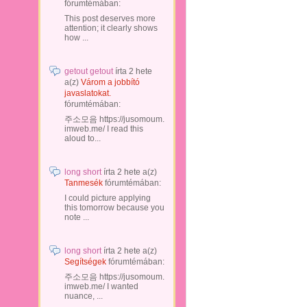
fórumtémában:
This post deserves more
attention; it clearly shows
how ...
getout getout
írta
2 hete
a(z)
Várom a jobbító
javaslatokat.
fórumtémában:
주소모음 https://jusomoum.
imweb.me/ I read this
aloud to...
long short
írta
2 hete
a(z)
Tanmesék
fórumtémában:
I could picture applying
this tomorrow because you
note ...
long short
írta
2 hete
a(z)
Segítségek
fórumtémában:
주소모음 https://jusomoum.
imweb.me/ I wanted
nuance, ...