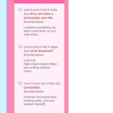
getout getout
írta
6 órája
a(z)
Mi az ami ebbe a
közösségbe nem illik.
fórumtémában:
I needed something my
team could trust, so you
note when ...
getout getout
írta
4 napja
a(z)
ünnél Ibolyának?
fórumtémában:
마루마루
https://start.me/p/n7rMjn I
was writing release
notes...
zhard zhard
írta
2 hete
a(z)
Gondolatok..
fórumtémában:
A mentor recommended
looking wider, and you
explain handoff...