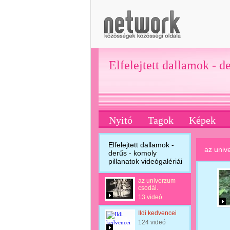
Elfelejtett dallamok - d
Nyitó
Tagok
Képek
Elfelejtett dallamok -
az univ
derűs - komoly
pillanatok videógalériái
az univerzum
csodái.
13 videó
Ildi kedvencei
124 videó