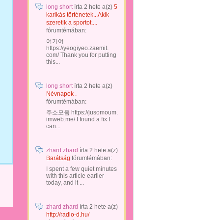
long short
írta
2 hete
a(z)
5
karikás történetek...Akik
szeretik a sportot....
fórumtémában:
여기여
https://yeogiyeo.zaemit.
com/ Thank you for putting
this...
long short
írta
2 hete
a(z)
Névnapok .
fórumtémában:
주소모음 https://jusomoum.
imweb.me/ I found a fix I
can...
zhard zhard
írta
2 hete
a(z)
Barátság
fórumtémában:
I spent a few quiet minutes
with this article earlier
today, and it ...
zhard zhard
írta
2 hete
a(z)
http://radio-d.hu/