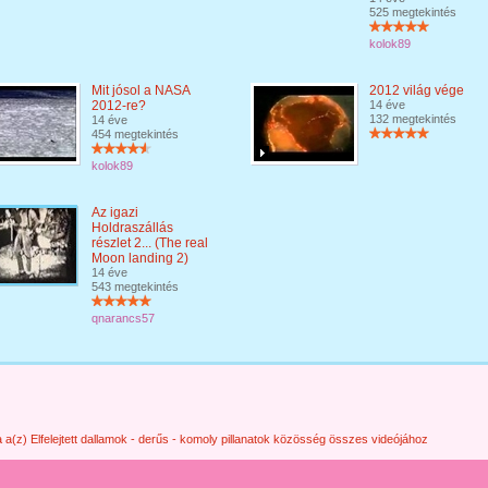
525 megtekintés
kolok89
Mit jósol a NASA
2012 világ vége
2012-re?
14 éve
132 megtekintés
14 éve
454 megtekintés
kolok89
Az igazi
Holdraszállás
részlet 2... (The real
Moon landing 2)
14 éve
543 megtekintés
qnarancs57
 a(z) Elfelejtett dallamok - derűs - komoly pillanatok közösség összes videójához