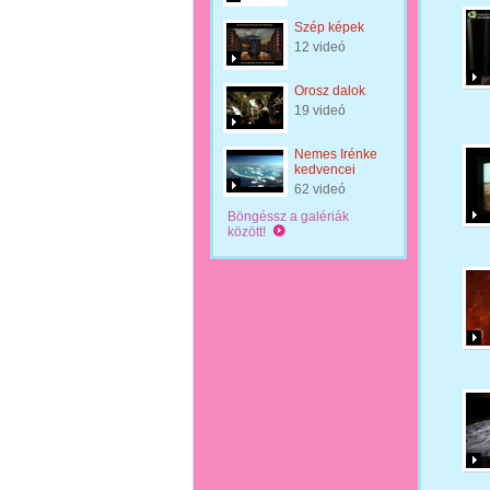
Szép képek
12 videó
Orosz dalok
19 videó
Nemes Irénke
kedvencei
62 videó
Böngéssz a galériák
között!