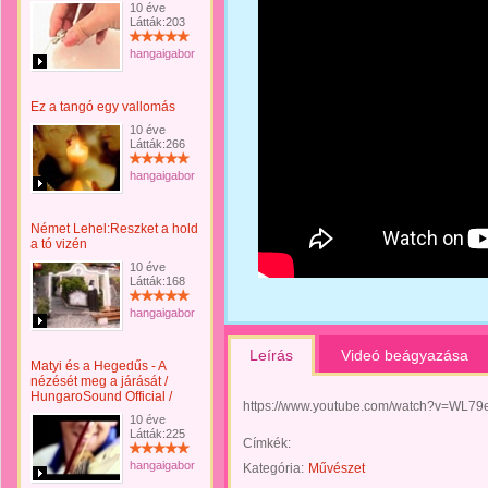
10 éve
Látták:203
hangaigabor
Ez a tangó egy vallomás
10 éve
Látták:266
hangaigabor
Német Lehel:Reszket a hold
a tó vizén
10 éve
Látták:168
hangaigabor
Leírás
Videó beágyazása
Matyi és a Hegedűs - A
nézését meg a járását /
HungaroSound Official /
https://www.youtube.com/watch?v=WL7
10 éve
Látták:225
Címkék:
hangaigabor
Kategória:
Művészet