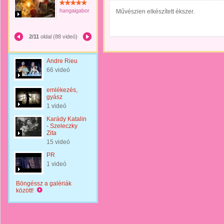
hangaigabor
Művészien elkészített ékszer.
2/11
oldal (88 videó)
Andre Rieu
66 videó
emlékezés,
gyász
1 videó
Karády Katalin
- Szeleczky
Zita
15 videó
PR
1 videó
Böngéssz a galériák
között!