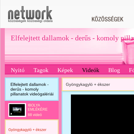
Elfelejtett dallamok - derűs - komoly pill
Nyitó
Tagok
Képek
Videók
Blog
F
Elfelejtett dallamok -
Gyöngykagyló + ékszer
derűs - komoly
pillanatok videógalériái
IBOLYA
EMLÉKÉRE
88 videó
Gyöngykagyló + ékszer