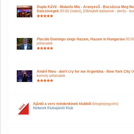
Dupla KáVé - Mulatós Mix - Aranyeső - Bocsássa Meg Ne
Dalszövegek
00:00 (videó)
,
Elfelejtett dallamok - derűs - k
Placido Domingo sings Hazam, Hazam in Hungarian
00:00
pillanatok
André Rieu - don't cry for me Argentina - New York City
00
komoly pillanatok
Ajánló a vers mindenkinek klubból
(blogbejegyzés)
Network Klubajánló Klub